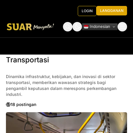
LANGGANAN
LOGIN
Indonesian
Tentang Kami
Roundtable Decision
Transportasi
Dinamika infrastruktur, kebijakan, dan inovasi di sektor
transportasi, memberikan wawasan strategis bagi
pengambil keputusan dalam merespons perkembangan
industri.
18 postingan