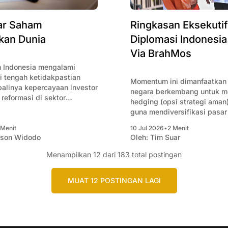
Ringkasan Eksekutif
ar Saham
Diplomasi Indonesia 
kan Dunia
Via BrahMos
 Indonesia mengalami
i tengah ketidakpastian
Momentum ini dimanfaatkan
balinya kepercayaan investor
negara berkembang untuk m
f reformasi di sektor
hedging (opsi strategi aman)
guna mendiversifikasi pasar
mengurangi ketergantungan
 Menit
10 Jul 2026
•
2 Menit
pada rantai pasok global asa
ison Widodo
Oleh:
Tim Suar
Menampilkan
12
dari 183 total postingan
MUAT 12 POSTINGAN LAGI