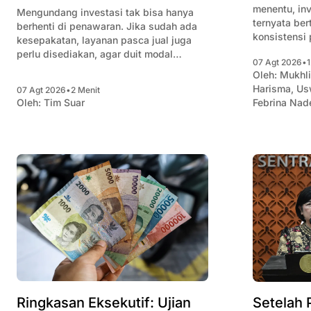
menentu, in
Mengundang investasi tak bisa hanya
ternyata be
berhenti di penawaran. Jika sudah ada
konsistensi
kesepakatan, layanan pasca jual juga
realisasi in
perlu disediakan, agar duit modal
07 Agt 2026
•
1
kepercayaan
bertahan, dan syukur-syukur bertambah.
Oleh:
Mukhl
Harisma
,
Us
07 Agt 2026
•
2 Menit
Oleh:
Tim Suar
Febrina Nad
Ringkasan Eksekutif: Ujian
Setelah 