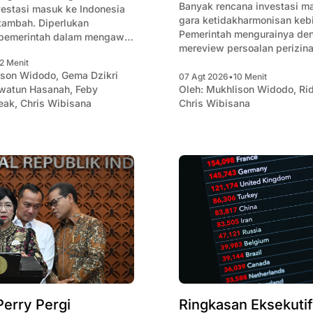
Banyak rencana investasi ma
vestasi masuk ke Indonesia
gara ketidakharmonisan kebijakan.
rtambah. Diperlukan
Pemerintah mengurainya de
 pemerintah dalam mengawal
mereview persoalan perizin
vestasi demi menjaga
membuat kanal debottleneck
2 Menit
.
ison Widodo
,
Gema Dzikri
07 Agt 2026
•
10 Menit
watun Hasanah
,
Feby
Oleh:
Mukhlison Widodo
,
Ri
eak
,
Chris Wibisana
Chris Wibisana
Perry Pergi
Ringkasan Eksekutif