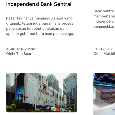
Independensi Bank Sentral
Bank sentral
mempertahan
Pasar tak hanya menunggu siapa yang
indipenden.
ditunjuk, tetapi juga bagaimana proses
penunjukkan 
penunjukan tersebut dilakukan dan
menunggu pi
apakah gubernur baru mampu menjaga
BI tetap kredibel, profesional, dan bebas
dari tekanan politik.
31 Jul 2026
•
2 Menit
31 Jul 2026
•
1
Oleh:
Tim Suar
Oleh:
Mukhl