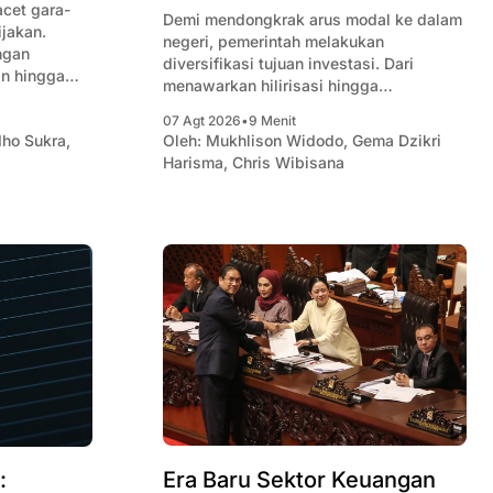
cet gara-
Demi mendongkrak arus modal ke dalam
negeri, pemerintah melakukan
ngan
diversifikasi tujuan investasi. Dari
an hingga
menawarkan hilirisasi hingga
ing.
membangun pusat keuangan skala
07 Agt 2026
•
9 Menit
global.
dho Sukra
,
Oleh:
Mukhlison Widodo
,
Gema Dzikri
Harisma
,
Chris Wibisana
Era Baru Sektor Keuangan
: