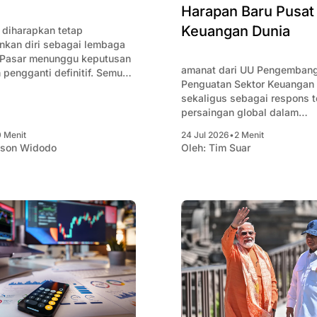
Harapan Baru Pusat
Keuangan Dunia
 diharapkan tetap
kan diri sebagai lembaga
 Pasar menunggu keputusan
amanat dari UU Pengemban
pengganti definitif. Semua
Penguatan Sektor Keuangan 
lihan presiden.
sekaligus sebagai respons 
persaingan global dalam
memperebutkan arus modal
0 Menit
24 Jul 2026
•
2 Menit
internasional.
ison Widodo
Oleh:
Tim Suar