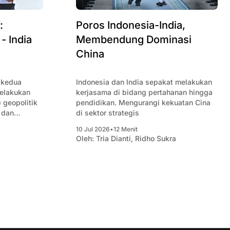
:
Poros Indonesia-India,
- India
Membendung Dominasi
China
 kedua
Indonesia dan India sepakat melakukan
elakukan
kerjasama di bidang pertahanan hingga
 geopolitik
pendidikan. Mengurangi kekuatan Cina
 dan
di sektor strategis
 sepihak
10 Jul 2026
•
12 Menit
l China.
Oleh:
Tria Dianti
,
Ridho Sukra