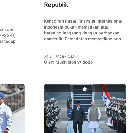
Republik
Kehadiran Pusat Finansial Internasional
Indonesia bukan mematikan atau
gan dan
bersaing langsung dengan perbankan
(P2SK),
domestik. Pemerintah memastikan bank
terhadap
asing di PFII dilarang mencari dana
pihak ketiga ritel domestik.
24 Jul 2026
•
13 Menit
Oleh:
Mukhlison Widodo