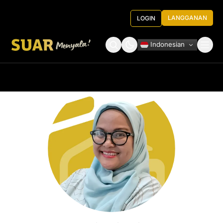
LANGGANAN
LOGIN
Indonesian
Tentang Kami
Roundtable Decision