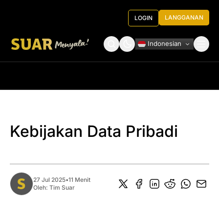
LANGGANAN
LOGIN
Indonesian
Tentang Kami
Roundtable Decision
Kebijakan Data Pribadi
27 Jul 2025
•
11 Menit
Oleh:
Tim Suar