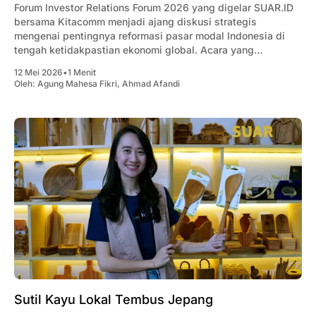
Forum Investor Relations Forum 2026 yang digelar SUAR.ID
bersama Kitacomm menjadi ajang diskusi strategis
mengenai pentingnya reformasi pasar modal Indonesia di
tengah ketidakpastian ekonomi global. Acara yang
berlangsung di Gedung Bursa Efek Indonesia, Jakarta, pada
12 Mei 2026
•
1 Menit
11 Mei 2026 ini menghadirkan sejumlah tokoh penting dari
Oleh:
Agung Mahesa Fikri
,
Ahmad Afandi
regulator, parlemen, Antara lain:Presiden
Sutil Kayu Lokal Tembus Jepang