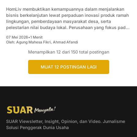
HomLiv membuktikan kemampuannya dalam menjalankan
bisnis berkelanjutan lewat perpaduan inovasi produk ramah
lingkungan, pemberdayaan masyarakat desa, serta
pelestarian nilai budaya lokal. Perusahaan yang fokus pada
produksi peralatan dapur berbahan kayu ini tidak hanya
07 Mei 2026
•
1 Menit
sukses menembus pasar internasional, tetapi juga
Oleh:
Agung Mahesa Fikri
,
Ahmad Afandi
menghadirkan dampak sosial dan lingkungan yang positif
Menampilkan
12
bagi masyarakat sekitar. Produk
dari 150 total postingan
MUAT 12 POSTINGAN LAGI
SUAR Viewsletter, Insight, Opinion, dan Video. Jurnalisme
Solusi Penggerak Dunia Usaha