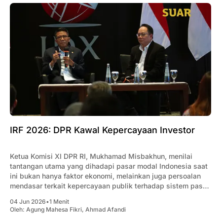
IRF 2026: DPR Kawal Kepercayaan Investor
Ketua Komisi XI DPR RI, Mukhamad Misbakhun, menilai
tantangan utama yang dihadapi pasar modal Indonesia saat
ini bukan hanya faktor ekonomi, melainkan juga persoalan
mendasar terkait kepercayaan publik terhadap sistem pasar.
Menurutnya, isu tersebut mencakup berbagai aspek, mulai
04 Jun 2026
•
1 Menit
dari mekanisme pembentukan harga saham, transparansi
Oleh:
Agung Mahesa Fikri
,
Ahmad Afandi
transaksi, hingga struktur kepemilikan emiten. Ia