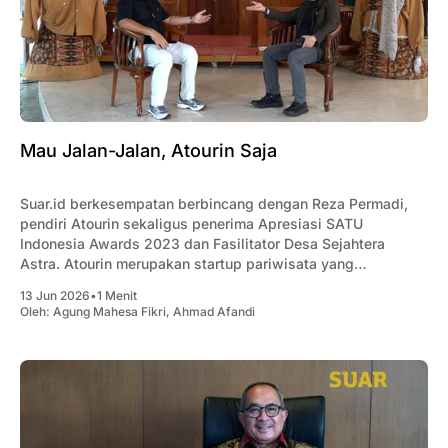
Mau Jalan-Jalan, Atourin Saja
Suar.id berkesempatan berbincang dengan Reza Permadi,
pendiri Atourin sekaligus penerima Apresiasi SATU
Indonesia Awards 2023 dan Fasilitator Desa Sejahtera
Astra. Atourin merupakan startup pariwisata yang
mengembangkan solusi digital untuk mendukung
13 Jun 2026
•
1 Menit
pengelolaan destinasi wisata di berbagai daerah di
Oleh:
Agung Mahesa Fikri
,
Ahmad Afandi
Indonesia. Dalam wawancara tersebut, Reza
mengungkapkan bahwa Atourin menjalin sinergi dengan
Desa