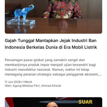
Gajah Tunggal Mantapkan Jejak Industri Ban
Indonesia Berkelas Dunia di Era Mobil Listrik
Persaingan pasar global yang semakin sengit dan
membanjirnya produk impor menjadi ujian tersendiri bagi
industri manufaktur nasional. Namun, sektor ini tetap
memegang peranan strategis sebagai penggerak ekonomi,
dengan kontribusi besar dalam menciptakan lapangan kerja,
11 Jun 2026
•
1 Menit
mendukung pertumbuhan industri, dan meningkatkan daya
Oleh:
Agung Mahesa Fikri
,
Ahmad Afandi
saing ekspor Indonesia. PT Gajah Tunggal Tbk menjadi
salah satu