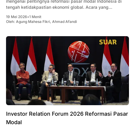
mengenai pentingnya reformasi pasar modal Indonesia di
tengah ketidakpastian ekonomi global. Acara yang
berlangsung di Gedung Bursa Efek Indonesia, Jakarta, pada
19 Mei 2026
•
1 Menit
11 Mei 2026 ini menghadirkan sejumlah tokoh penting dari
Oleh:
Agung Mahesa Fikri
,
Ahmad Afandi
regulator, parlemen, Antara lain:Presiden
Investor Relation Forum 2026 Reformasi Pasar
Modal