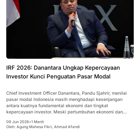
IRF 2026: Danantara Ungkap Kepercayaan
Investor Kunci Penguatan Pasar Modal
Chief Investment Officer Danantara, Pandu Sjahrir, menilai
pasar modal Indonesia masih menghadapi kesenjangan
antara kuatnya fundamental ekonomi dan tingkat
kepercayaan investor. Meski pertumbuhan ekonomi dan
sektor perbankan tetap solid, kondisi tersebut belum
09 Jun 2026
•
1 Menit
tercermin pada kinerja IHSG yang masih tertekan.
Oleh:
Agung Mahesa Fikri
,
Ahmad Afandi
Menurutnya, pergerakan pasar saat ini lebih banyak
dipengaruhi arus modal asing