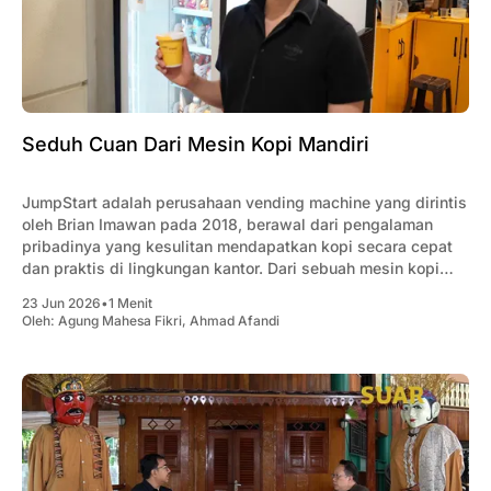
Seduh Cuan Dari Mesin Kopi Mandiri
JumpStart adalah perusahaan vending machine yang dirintis
oleh Brian Imawan pada 2018, berawal dari pengalaman
pribadinya yang kesulitan mendapatkan kopi secara cepat
dan praktis di lingkungan kantor. Dari sebuah mesin kopi
yang dipasang untuk memenuhi kebutuhan karyawan, usaha
23 Jun 2026
•
1 Menit
ini berkembang menjadi jaringan vending machine dengan
Oleh:
Agung Mahesa Fikri
,
Ahmad Afandi
ribuan titik layanan di berbagai