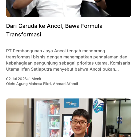
Dari Garuda ke Ancol, Bawa Formula
Transformasi
PT Pembangunan Jaya Ancol tengah mendorong
transformasi bisnis dengan menempatkan pengalaman dan
kebahagiaan pengunjung sebagai prioritas utama. Komisaris
Utama Irfan Setiaputra menyebut bahwa Ancol bukan
sekadar menjual wahana, melainkan menghadirkan
02 Jul 2026
•
1 Menit
pengalaman yang membuat pengunjung ingin kembali.
Oleh:
Agung Mahesa Fikri
,
Ahmad Afandi
Menurutnya, keberhasilan transformasi tidak hanya
bergantung pada inovasi atau teknologi, tetapi dimulai dari
perubahan