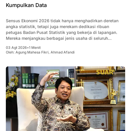
Kumpulkan Data
Sensus Ekonomi 2026 tidak hanya menghadirkan deretan
angka statistik, tetapi juga merekam dedikasi ribuan
petugas Badan Pusat Statistik yang bekerja di lapangan.
Mereka menjangkau berbagai jenis usaha di seluruh
Indonesia, mulai dari usaha rumahan, UMKM, hingga
03 Agt 2026
•
1 Menit
perusahaan berskala besar, untuk memastikan setiap
Oleh:
Agung Mahesa Fikri
,
Ahmad Afandi
aktivitas ekonomi tercatat secara menyeluruh. Dalam
menjalankan tugasnya,