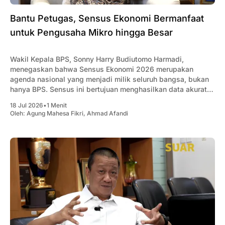
Bantu Petugas, Sensus Ekonomi Bermanfaat
untuk Pengusaha Mikro hingga Besar
Wakil Kepala BPS, Sonny Harry Budiutomo Harmadi,
menegaskan bahwa Sensus Ekonomi 2026 merupakan
agenda nasional yang menjadi milik seluruh bangsa, bukan
hanya BPS. Sensus ini bertujuan menghasilkan data akurat
mengenai kondisi dan struktur ekonomi Indonesia sebagai
18 Jul 2026
•
1 Menit
dasar penyusunan kebijakan pemerintah, sekaligus menjadi
Oleh:
Agung Mahesa Fikri
,
Ahmad Afandi
acuan bagi pelaku usaha dan investor. Ia menjelaskan,