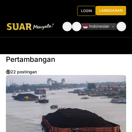
LANGGANAN
LOGIN
Indonesian
Tentang Kami
Roundtable Decision
Pertambangan
22 postingan