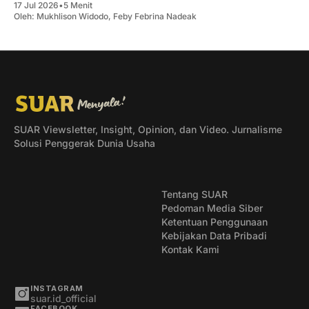
17 Jul 2026
•
5 Menit
Oleh:
Mukhlison Widodo
,
Feby Febrina Nadeak
SUAR Viewsletter, Insight, Opinion, dan Video. Jurnalisme
Solusi Penggerak Dunia Usaha
Tentang SUAR
Pedoman Media Siber
Ketentuan Penggunaan
Kebijakan Data Pribadi
Kontak Kami
INSTAGRAM
suar.id_official
FACEBOOK