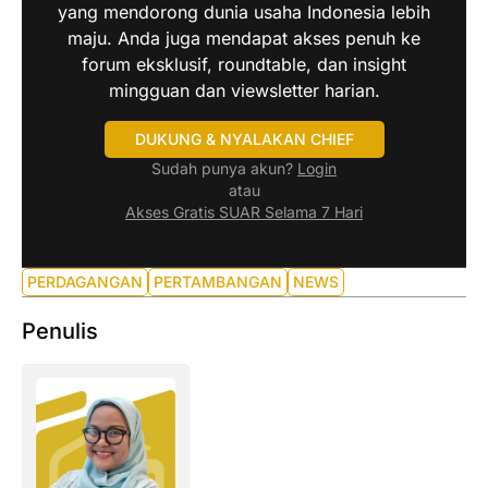
yang mendorong dunia usaha Indonesia lebih
maju. Anda juga mendapat akses penuh ke
forum eksklusif, roundtable, dan insight
mingguan dan viewsletter harian.
DUKUNG & NYALAKAN CHIEF
Sudah punya akun?
Login
atau
Akses Gratis SUAR Selama 7 Hari
PERDAGANGAN
PERTAMBANGAN
NEWS
Penulis