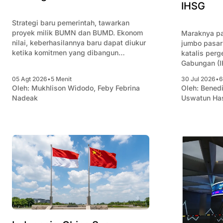
IHSG
Strategi baru pemerintah, tawarkan
proyek milik BUMN dan BUMD. Ekonom
Maraknya pa
nilai, keberhasilannya baru dapat diukur
jumbo pasar
ketika komitmen yang dibangun
katalis per
berlanjut hingga realisasi.
Gabungan (I
05 Agt 2026
•
5 Menit
30 Jul 2026
•
6
Oleh:
Mukhlison Widodo
,
Feby Febrina
Oleh:
Benedi
Nadeak
Uswatun Ha