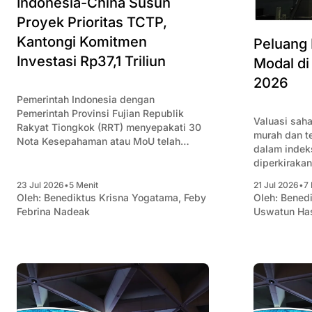
Indonesia-China Susun
Proyek Prioritas TCTP,
Kantongi Komitmen
Peluang 
Investasi Rp37,1 Triliun
Modal d
2026
Pemerintah Indonesia dengan
Pemerintah Provinsi Fujian Republik
Valuasi saha
Rakyat Tiongkok (RRT) menyepakati 30
murah dan t
Nota Kesepahaman atau MoU telah
dalam indek
ditandatangani dengan estimasi nilai
diperkiraka
investasi sekitar USD2 miliar atau Rp37,1
masuknya ar
triliun.
23 Jul 2026
•
5 Menit
21 Jul 2026
•
7 
membawa ken
Oleh:
Benediktus Krisna Yogatama
,
Feby
Oleh:
Benedi
2026.
Febrina Nadeak
Uswatun Ha