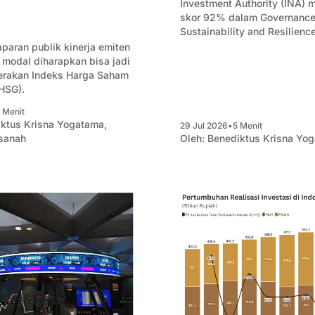
Investment Authority (INA)
skor 92% dalam Governance
Sustainability and Resilienc
Scoreboard 2026 yang diterb
paran publik kinerja emiten
Global SWF.
 modal diharapkan bisa jadi
gerakan Indeks Harga Saham
HSG).
 Menit
ktus Krisna Yogatama
,
29 Jul 2026
•
5 Menit
sanah
Oleh:
Benediktus Krisna Yo