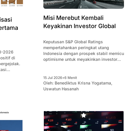
Misi Merebut Kembali
isasi
Keyakinan Investor Global
Pertama
Keputusan S&P Global Ratings
mempertahankan peringkat utang
II-2026
Indonesia dengan prospek stabil memicu
sitif di
optimisme untuk meyakinkan investor
bergejolak.
global.
tasi
26 ini
15 Jul 2026
•
6 Menit
encapai
Oleh:
Benediktus Krisna Yogatama
,
kedua.
Uswatun Hasanah