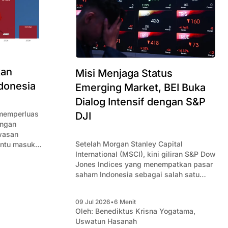
kan
Misi Menjaga Status
ndonesia
Emerging Market, BEI Buka
Dialog Intensif dengan S&P
 memperluas
DJI
engan
wasan
Setelah Morgan Stanley Capital
intu masuk
International (MSCI), kini giliran S&P Dow
ri
Jones Indices yang menempatkan pasar
nargetkan
saham Indonesia sebagai salah satu
i Indonesia.
negara yang berpotensi turun kasta ke
dalam kategori pasar perbatasan
09 Jul 2026
•
6 Menit
(frontier market).
Oleh:
Benediktus Krisna Yogatama
,
Uswatun Hasanah