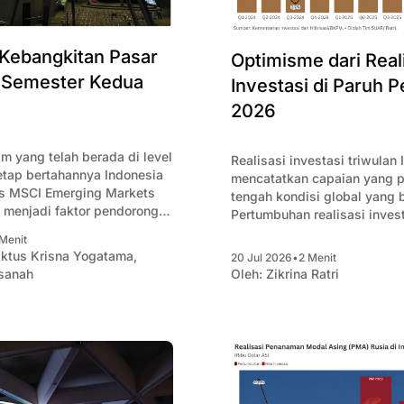
Kebangkitan Pasar
Optimisme dari Real
i Semester Kedua
Investasi di Paruh 
2026
m yang telah berada di level
Realisasi investasi triwulan 
etap bertahannya Indonesia
mencatatkan capaian yang po
s MSCI Emerging Markets
tengah kondisi global yang 
n menjadi faktor pendorong
Pertumbuhan realisasi inves
us modal asing yang bisa
sepanjang paruh pertama 20
Menit
aikan IHSG di semester 2-
memberi optimisme untuk m
ktus Krisna Yogatama
,
20 Jul 2026
•
2 Menit
target selanjutnya di paruh 
sanah
Oleh:
Zikrina Ratri