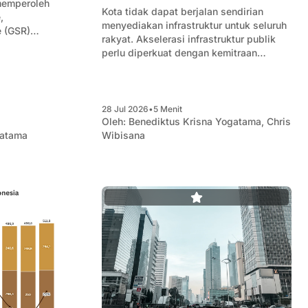
 memperoleh
Kota tidak dapat berjalan sendirian
,
menyediakan infrastruktur untuk seluruh
e (GSR)
rakyat. Akselerasi infrastruktur publik
itkan oleh
perlu diperkuat dengan kemitraan
publik-swasta yang andal.
28 Jul 2026
•
5 Menit
Oleh:
Benediktus Krisna Yogatama
,
Chris
gatama
Wibisana