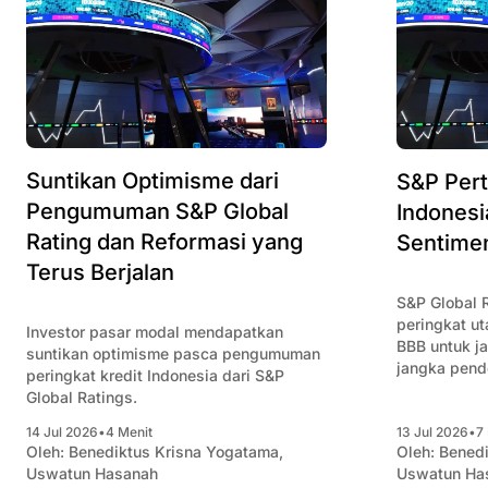
Suntikan Optimisme dari
S&P Pert
Pengumuman S&P Global
Indonesi
Rating dan Reformasi yang
Sentimen
Terus Berjalan
S&P Global 
peringkat ut
Investor pasar modal mendapatkan
BBB untuk j
suntikan optimisme pasca pengumuman
jangka pend
peringkat kredit Indonesia dari S&P
stabil. Inves
Global Ratings.
sepakan ini.
14 Jul 2026
•
4 Menit
13 Jul 2026
•
7
Oleh:
Benediktus Krisna Yogatama
,
Oleh:
Benedi
Uswatun Hasanah
Uswatun Ha