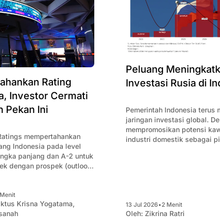
Peluang Meningkat
ahankan Rating
Investasi Rusia di I
a, Investor Cermati
 Pekan Ini
Pemerintah Indonesia terus
jaringan investasi global. D
mempromosikan potensi ka
Ratings mempertahankan
industri domestik sebagai p
ang Indonesia pada level
strategis bagi klaster indust
angka panjang dan A-2 untuk
internasional, Indonesia me
ek dengan prospek (outlook)
Rusia berinvestasi di industr
tor akan cermati hal ini
 Menit
ktus Krisna Yogatama
,
13 Jul 2026
•
2 Menit
sanah
Oleh:
Zikrina Ratri