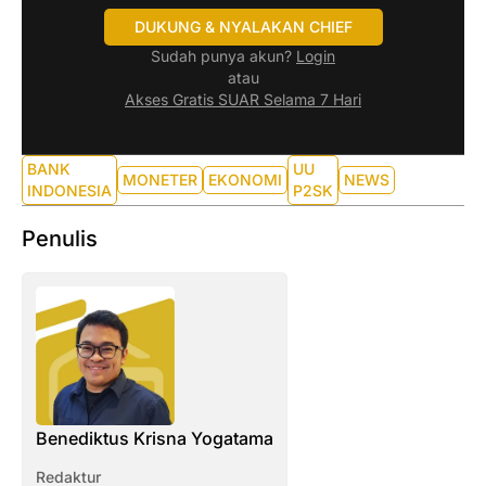
DUKUNG & NYALAKAN CHIEF
Sudah punya akun?
Login
atau
Akses Gratis SUAR Selama 7 Hari
BANK
UU
MONETER
EKONOMI
NEWS
INDONESIA
P2SK
Penulis
Benediktus Krisna Yogatama
Redaktur