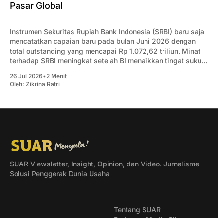
Pasar Global
Instrumen Sekuritas Rupiah Bank Indonesia (SRBI) baru saja
mencatatkan capaian baru pada bulan Juni 2026 dengan
total outstanding yang mencapai Rp 1.072,62 triliun. Minat
terhadap SRBI meningkat setelah BI menaikkan tingat suku
bunga acuan.
26 Jul 2026
•
2 Menit
Oleh:
Zikrina Ratri
SUAR Viewsletter, Insight, Opinion, dan Video. Jurnalisme
Solusi Penggerak Dunia Usaha
Tentang SUAR