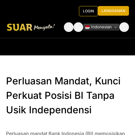
LANGGANAN
LOGIN
Indonesian
Tentang Kami
Roundtable Decision
Perluasan Mandat, Kunci
Perkuat Posisi BI Tanpa
Usik Independensi
Perluasan mandat Bank Indonesia (BI) memosisikan