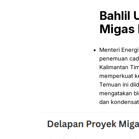
Bahli
Migas 
Menteri Energ
penemuan cadan
Kalimantan Tim
memperkuat ket
Temuan ini diid
mengatakan blo
dan kondensat 