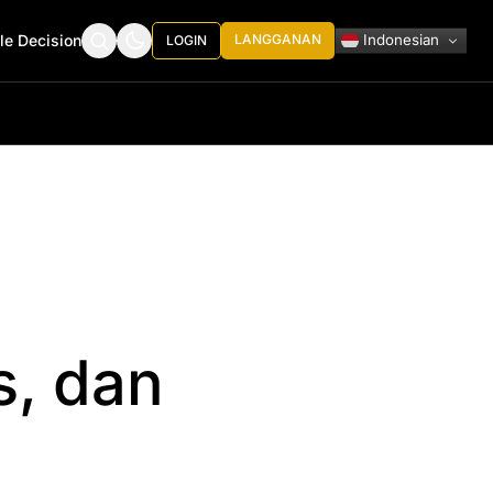
Indonesian
le Decision
LANGGANAN
LOGIN
,
, dan