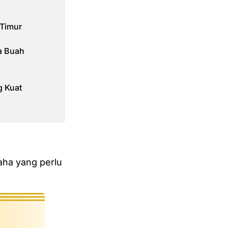
 Timur
a Buah
g Kuat
aha yang perlu