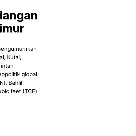
dangan
Timur
a mengumumkan
, Kutai,
rintah
politik global.
I. Bahlil
ubic feet (TCF)