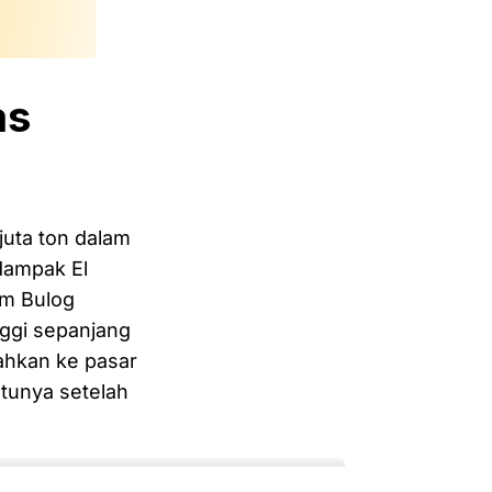
as
juta ton dalam
dampak El
um Bulog
nggi sepanjang
ahkan ke pasar
tunya setelah