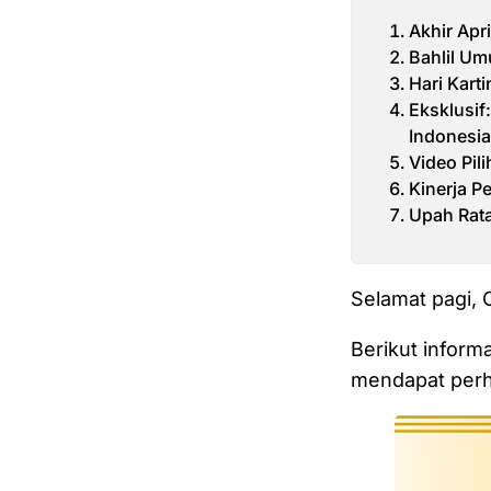
Akhir Apr
Bahlil U
Hari Kart
Eksklusi
Indonesi
Video Pil
Kinerja P
Upah Rata
Selamat pagi,
Berikut inform
mendapat perha