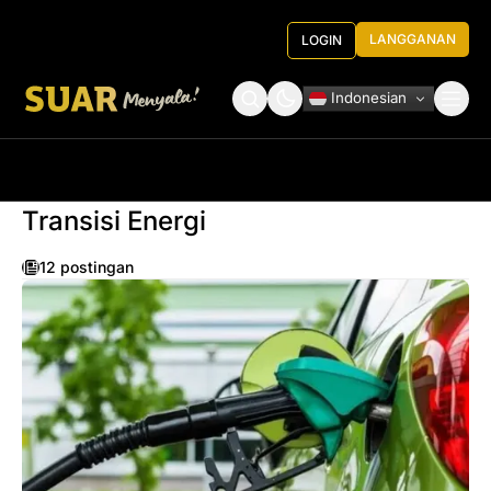
LANGGANAN
LOGIN
Indonesian
Tentang Kami
Roundtable Decision
Transisi Energi
12 postingan