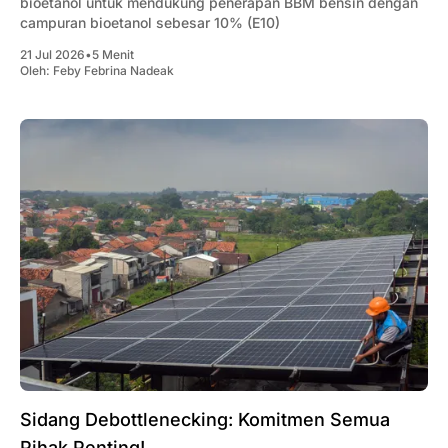
bioetanol untuk mendukung penerapan BBM bensin dengan
campuran bioetanol sebesar 10% (E10)
21 Jul 2026
•
5 Menit
Oleh:
Feby Febrina Nadeak
Sidang Debottlenecking: Komitmen Semua
Pihak Penting!