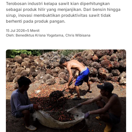
Terobosan industri kelapa sawit kian diperhitungkan
sebagai produk hilir yang menjanjikan. Dari bensin hingga
sirup, inovasi membuktikan produktivitas sawit tidak
berhenti pada produk pangan.
15 Jul 2026
•
5 Menit
Oleh:
Benediktus Krisna Yogatama
,
Chris Wibisana