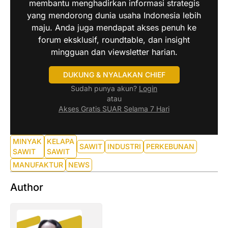
membantu menghadirkan informasi strategis
yang mendorong dunia usaha Indonesia lebih
maju. Anda juga mendapat akses penuh ke
forum eksklusif, roundtable, dan insight
mingguan dan viewsletter harian.
DUKUNG & NYALAKAN CHIEF
Sudah punya akun?
Login
atau
Akses Gratis SUAR Selama 7 Hari
MINYAK
KELAPA
SAWIT
INDUSTRI
PERKEBUNAN
SAWIT
SAWIT
MANUFAKTUR
NEWS
Author