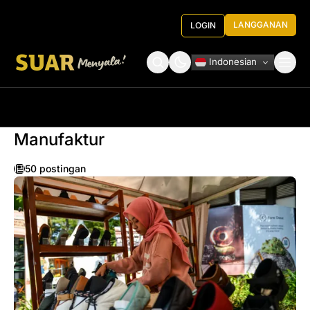
LANGGANAN
LOGIN
Indonesian
Tentang Kami
Roundtable Decision
Manufaktur
50 postingan