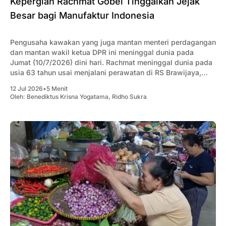
Kepergian Rachmat Gobel Tinggalkan Jejak
Besar bagi Manufaktur Indonesia
Pengusaha kawakan yang juga mantan menteri perdagangan
dan mantan wakil ketua DPR ini meninggal dunia pada
Jumat (10/7/2026) dini hari. Rachmat meninggal dunia pada
usia 63 tahun usai menjalani perawatan di RS Brawijaya,
Jakarta. Jenazahnya dimakamkan di Taman Makan
12 Jul 2026
•
5 Menit
Pahlawan (TMP) di Kalibata.
Oleh:
Benediktus Krisna Yogatama
,
Ridho Sukra