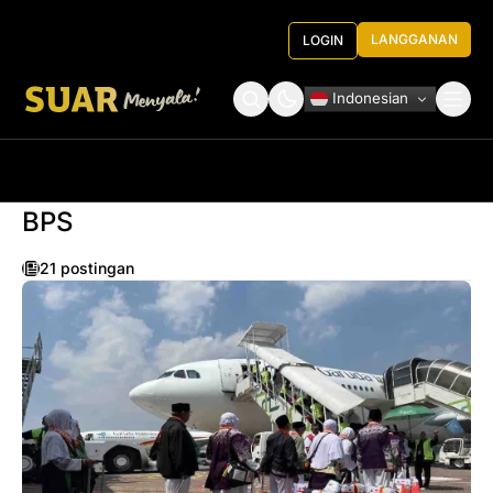
LANGGANAN
LOGIN
Indonesian
Tentang Kami
Roundtable Decision
BPS
21 postingan