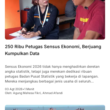
250 Ribu Petugas Sensus Ekonomi, Berjuang
Kumpulkan Data
Sensus Ekonomi 2026 tidak hanya menghadirkan deretan
angka statistik, tetapi juga merekam dedikasi ribuan
petugas Badan Pusat Statistik yang bekerja di lapangan.
Mereka menjangkau berbagai jenis usaha di seluruh
Indonesia, mulai dari usaha rumahan, UMKM, hingga
03 Agt 2026
•
1 Menit
perusahaan berskala besar, untuk memastikan setiap
Oleh:
Agung Mahesa Fikri
,
Ahmad Afandi
aktivitas ekonomi tercatat secara menyeluruh. Dalam
menjalankan tugasnya,