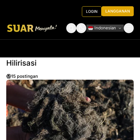
LANGGANAN
LOGIN
Indonesian
Tentang Kami
Roundtable Decision
Hilirisasi
15 postingan