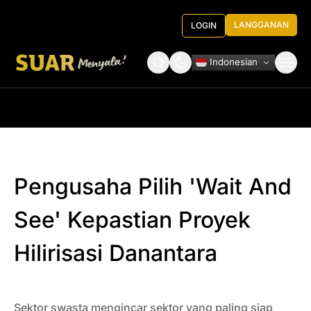
LANGGANAN
LOGIN
Indonesian
Tentang Kami
Roundtable Decision
Pengusaha Pilih 'Wait And
See' Kepastian Proyek
Hilirisasi Danantara
Sektor swasta mengincar sektor yang paling siap