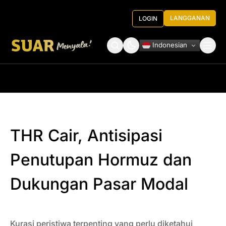
LANGGANAN
LOGIN
Indonesian
Tentang Kami
Roundtable Decision
THR Cair, Antisipasi
Penutupan Hormuz dan
Dukungan Pasar Modal
Kurasi peristiwa terpenting yang perlu diketahui