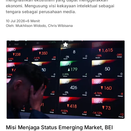
ekonomi. Mengusung visi kekayaan intelektual sebagai
tengara sebagai perusahaan media.
10 Jul 2026
•
6 Menit
Oleh:
Mukhlison Widodo
,
Chris Wibisana
Misi Menjaga Status Emerging Market, BEI