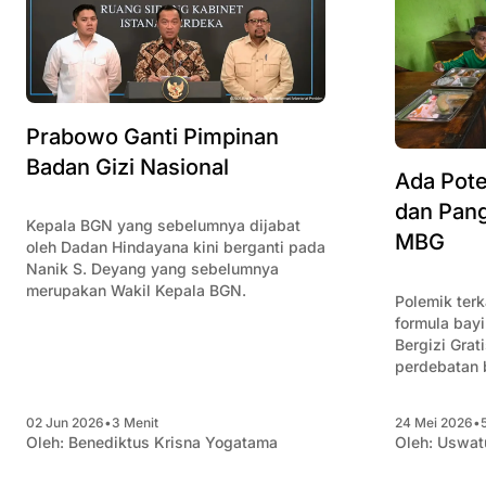
Prabowo Ganti Pimpinan
Badan Gizi Nasional
Ada Pote
dan Pang
Kepala BGN yang sebelumnya dijabat
MBG
oleh Dadan Hindayana kini berganti pada
Nanik S. Deyang yang sebelumnya
merupakan Wakil Kepala BGN.
Polemik terk
formula bay
Bergizi Gra
perdebatan 
kebijakan pr
tersebut.
02 Jun 2026
•
3 Menit
24 Mei 2026
•
Oleh:
Benediktus Krisna Yogatama
Oleh:
Uswat