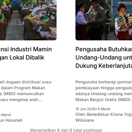
nsi Industri Mamin
Pengusaha Butuhka
an Lokal Dibalik
Undang-Undang un
Dukung Keberlanju
ait dugaan distribusi susu
Pengusaha berharap jamina
i dalam Program Makan
pembiayaan hingga pengada
tis (MBG) memunculkan
adanya Undang-undang men
baru mengenai arah
Makan Bergizi Gratis (MBG).
ogram prioritas pemerintah
15 Jan 2026
•
5 Menit
Oleh:
Benediktus Krisna Yo
5 Menit
un Hasanah
Wibisana
Menampilkan
8
dari 8 total postingan