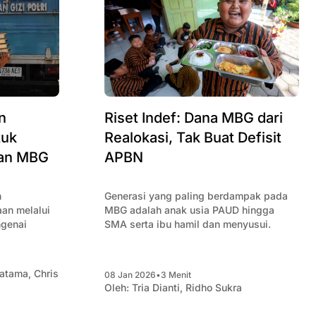
n
Riset Indef: Dana MBG dari
tuk
Realokasi, Tak Buat Defisit
tan MBG
APBN
n
Generasi yang paling berdampak pada
an melalui
MBG adalah anak usia PAUD hingga
genai
SMA serta ibu hamil dan menyusui.
gatama
,
Chris
08 Jan 2026
•
3 Menit
Oleh:
Tria Dianti
,
Ridho Sukra