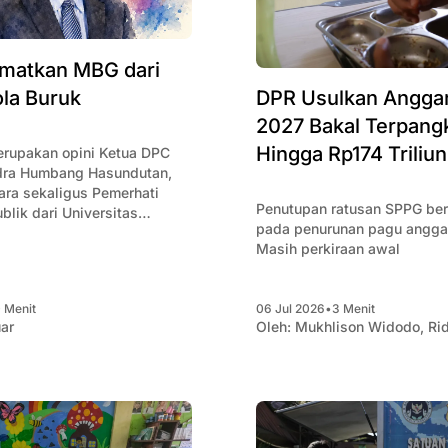
matkan MBG dari
ola Buruk
DPR Usulkan Angga
2027 Bakal Terpang
Hingga Rp174 Triliun
merupakan opini Ketua DPC
ndra Humbang Hasundutan,
ara sekaligus Pemerhati
Penutupan ratusan SPPG ber
blik dari Universitas
pada penurunan pagu angga
 Hendri Tumbur
Masih perkiraan awal
 Menit
06 Jul 2026
•
3 Menit
ar
Oleh:
Mukhlison Widodo
,
Ri