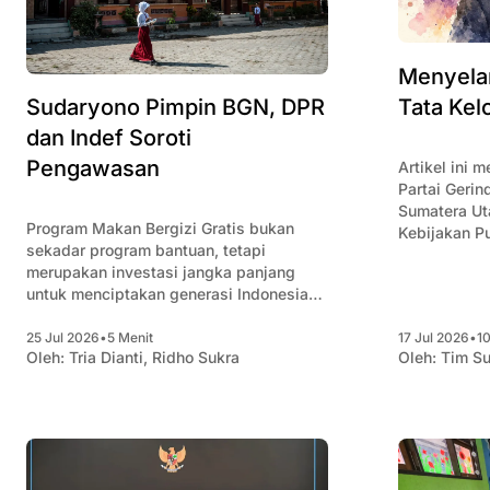
Menyela
Tata Kel
Sudaryono Pimpin BGN, DPR
dan Indef Soroti
Pengawasan
Artikel ini 
Partai Geri
Sumatera Ut
Program Makan Bergizi Gratis bukan
Kebijakan Pu
sekadar program bantuan, tetapi
Padjajaran,
merupakan investasi jangka panjang
untuk menciptakan generasi Indonesia
yang lebih sehat, lebih cerdas, dan lebih
produktif.
25 Jul 2026
•
5 Menit
17 Jul 2026
•
10
Oleh:
Tria Dianti
,
Ridho Sukra
Oleh:
Tim Su