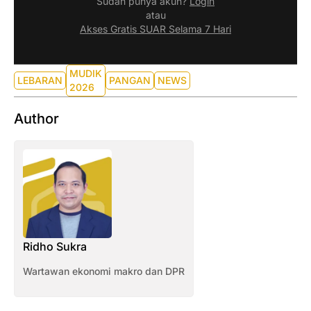
Sudah punya akun?
Login
atau
Akses Gratis SUAR Selama 7 Hari
MUDIK
LEBARAN
PANGAN
NEWS
2026
Author
Ridho Sukra
Wartawan ekonomi makro dan DPR