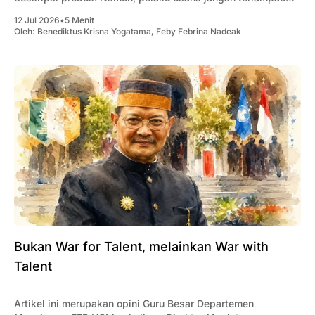
mengandalkan AI juga sehingga produk UMKM kehilangan
12 Jul 2026
•
5 Menit
karakter dan menjadi seragam.
Oleh:
Benediktus Krisna Yogatama
,
Feby Febrina Nadeak
Bukan War for Talent, melainkan War with
Talent
Artikel ini merupakan opini Guru Besar Departemen