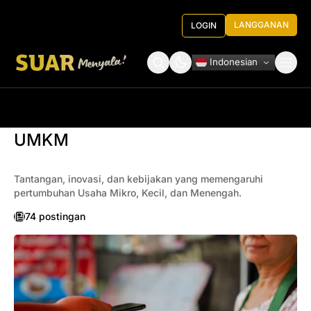
LANGGANAN
LOGIN
Indonesian
Tentang Kami
Roundtable Decision
UMKM
Tantangan, inovasi, dan kebijakan yang memengaruhi
pertumbuhan Usaha Mikro, Kecil, dan Menengah.
74 postingan