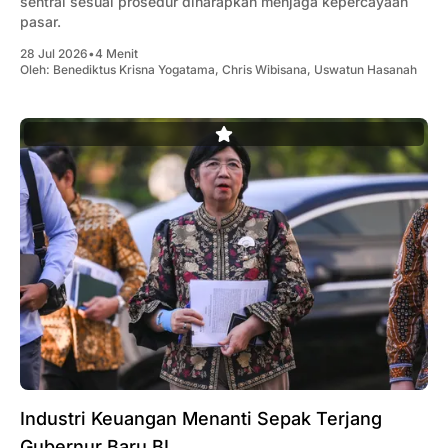
sentral sesuai prosedur diharapkan menjaga kepercayaan
pasar.
28 Jul 2026
•
4 Menit
Oleh:
Benediktus Krisna Yogatama
,
Chris Wibisana
,
Uswatun Hasanah
Industri Keuangan Menanti Sepak Terjang
Gubernur Baru BI