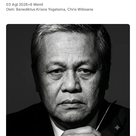
03 Agt 2026
•
6 Menit
Oleh:
Benediktus Krisna Yogatama
,
Chris Wibisana