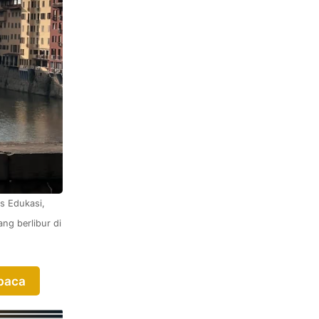
 Edukasi, 
g berlibur di 
mbaca