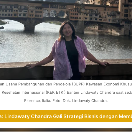
dan Usaha Pembangunan dan Pengelola (BUPP) Kawasan Ekonomi Khusus
 Kesehatan Internasional (KEK ETKI) Banten Lindawaty Chandra saat sedan
Florence, Italia. Foto: Dok. Lindawaty Chandra.
: Lindawaty Chandra Gali Strategi Bisnis dengan Me