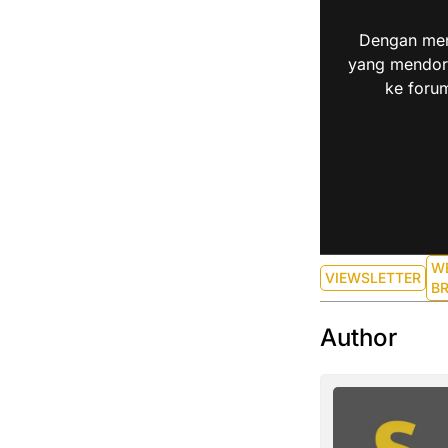
Dengan men
yang mendoro
ke forum
W
VIEWSLETTER
BR
Author