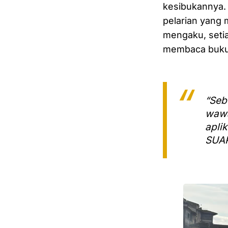
kesibukannya.
pelarian yang
mengaku, seti
membaca buku
“Seb
wawa
apli
SUA