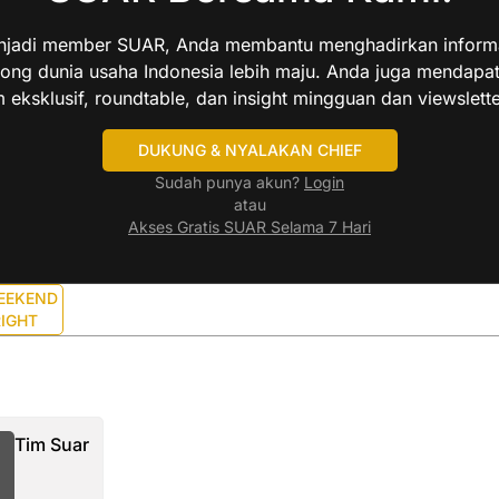
jadi member SUAR, Anda membantu menghadirkan informas
ng dunia usaha Indonesia lebih maju. Anda juga mendapa
 eksklusif, roundtable, dan insight mingguan dan viewslette
DUKUNG & NYALAKAN CHIEF
Sudah punya akun?
Login
atau
Akses Gratis SUAR Selama 7 Hari
EEKEND
IGHT
Tim Suar