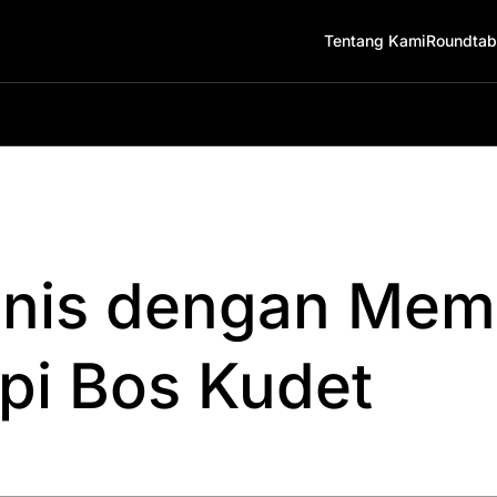
Tentang Kami
Roundtab
snis dengan Me
i Bos Kudet