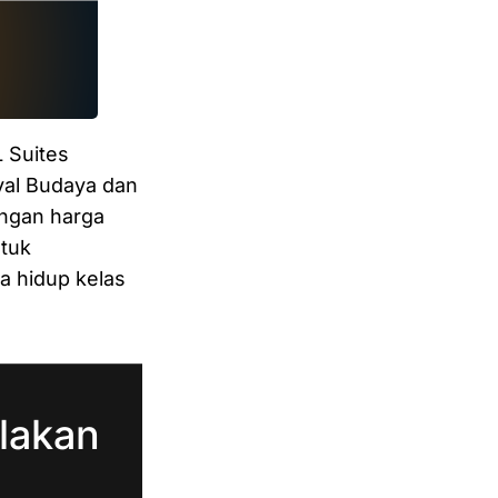
 Suites
val Budaya dan
engan harga
ntuk
a hidup kelas
lakan