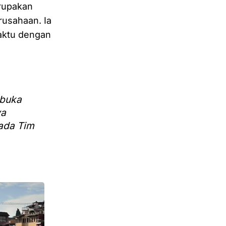
erupakan
usahaan. Ia
aktu dengan
mbuka
ya
pada Tim