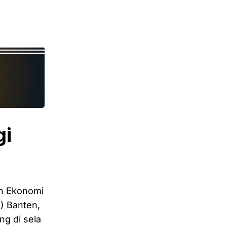
.
gi
n Ekonomi
) Banten,
g di sela