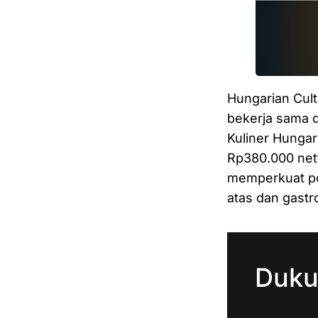
Hungarian Cult
bekerja sama 
Kuliner Hungar
Rp380.000 nett
memperkuat po
atas dan gast
Duku