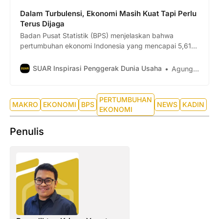
Dalam Turbulensi, Ekonomi Masih Kuat Tapi Perlu
Terus Dijaga
Badan Pusat Statistik (BPS) menjelaskan bahwa
pertumbuhan ekonomi Indonesia yang mencapai 5,61
persen pada Triwulan I 2026 ditopang oleh sejumlah
faktor, antara lain panen raya, momentum Ramadan
SUAR Inspirasi Penggerak Dunia Usaha
Agung Mahesa Fikri
dan Idulfitri, meningkatnya konsumsi rumah tangga,
investasi yang terus tumbuh, serta percepatan realisasi
belanja pemerintah. Di tengah ketidakpastian dan
PERTUMBUHAN
MAKRO
EKONOMI
BPS
NEWS
KADIN
tekanan ekonomi global,
EKONOMI
Penulis