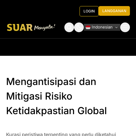
LANGGANAN
LOGIN
Indonesian
Tentang Kami
Roundtable Decision
Mengantisipasi dan
Mitigasi Risiko
Ketidakpastian Global
Kurasi peristiwa terpenting yang perlu diketahui