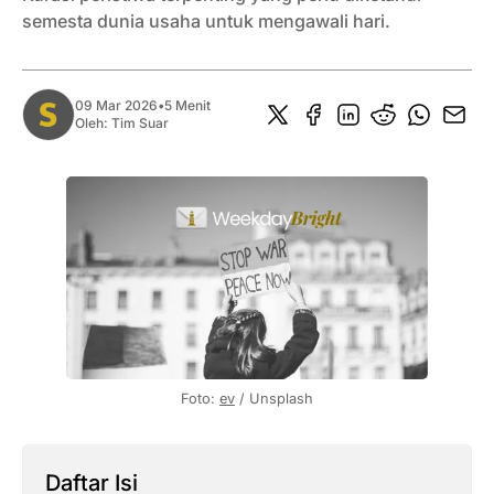
semesta dunia usaha untuk mengawali hari.
09 Mar 2026
•
5 Menit
Oleh:
Tim Suar
Foto: 
ev
 / Unsplash
Daftar Isi