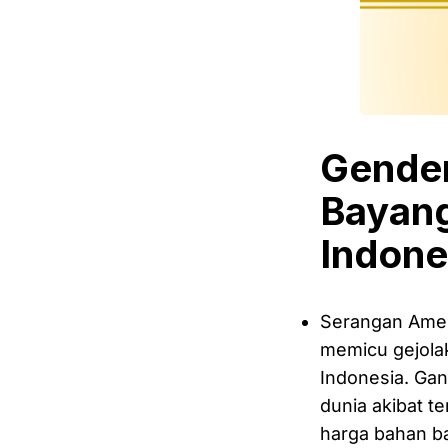
Gender
Bayang
Indone
Serangan Ameri
memicu gejola
Indonesia. Ga
dunia akibat 
harga bahan ba