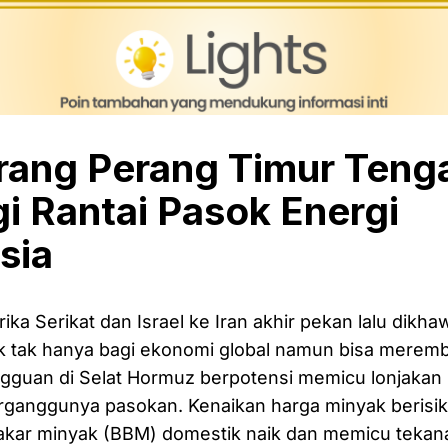
ang Perang Timur Teng
i Rantai Pasok Energi
sia
ka Serikat dan Israel ke Iran akhir pekan lalu dikha
k tak hanya bagi ekonomi global namun bisa meremb
ngguan di Selat Hormuz berpotensi memicu lonjakan
terganggunya pasokan. Kenaikan harga minyak beris
kar minyak (BBM) domestik naik dan memicu tekanan