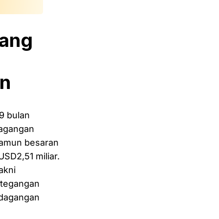
yang
an
9 bulan
rdagangan
 namun besaran
SD2,51 miliar.
akni
ketegangan
rdagangan