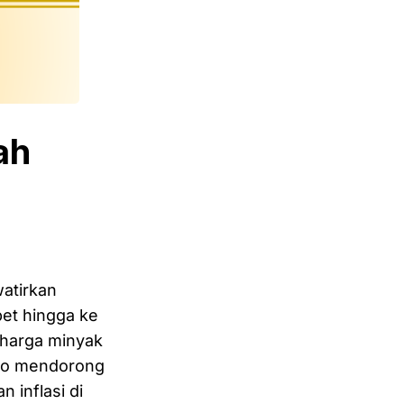
ah
watirkan
et hingga ke
 harga minyak
iko mendorong
 inflasi di