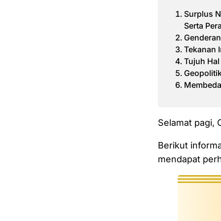
Surplus N
Serta Per
Genderang
Tekanan I
Tujuh Hal
Geopoliti
Membedah
Selamat pagi,
Berikut inform
mendapat perha