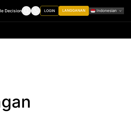
Indonesian
le Decision
LANGGANAN
LOGIN
ngan