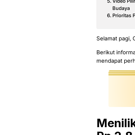
Video Pil
Budaya
Prioritas
Selamat pagi,
Berikut inform
mendapat perha
Menili