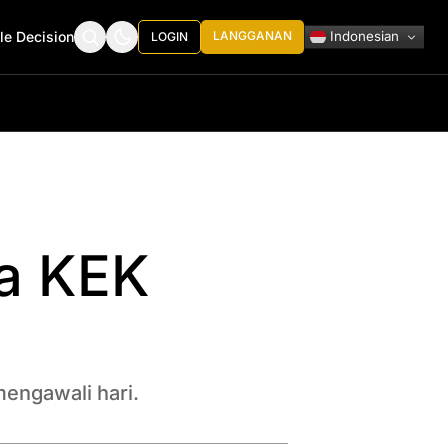
Indonesian
le Decision
LANGGANAN
LOGIN
ga KEK
mengawali hari.