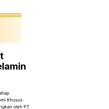
t
elamin
tahap
omi Khusus
angkan oleh PT