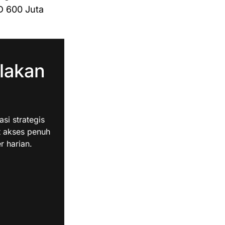
D 600 Juta
lakan
i strategis
t akses penuh
r harian.