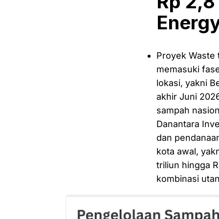
Rp 2,8
Energ
Proyek Waste 
memasuki fase
lokasi, yakni B
akhir Juni 202
sampah nasiona
Danantara Inv
dan pendanaan
kota awal, yakn
triliun hingga
kombinasi uta