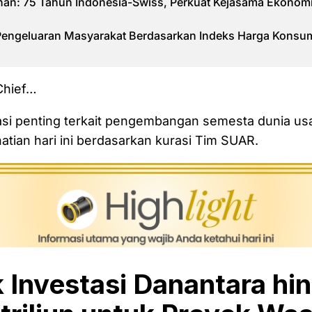
ihan: 75 Tahun Indonesia-Swiss, Perkuat Kejasama Ekonom
 Pengeluaran Masyarakat Berdasarkan Indeks Harga Kons
 Chief…
asi penting terkait pengembangan semesta dunia us
tian hari ini berdasarkan kurasi Tim SUAR.
k Investasi Danantara hi