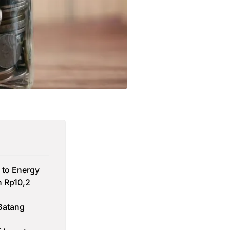
e to Energy
n Rp10,2
Batang