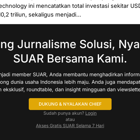
chnology ini mencatatkan total investasi sekitar US
0,2 triliun, sekaligus menjadi…
ng Jurnalisme Solusi, Nya
SUAR Bersama Kami.
jadi member SUAR, Anda membantu menghadirkan informas
ng dunia usaha Indonesia lebih maju. Anda juga mendapa
 eksklusif, roundtable, dan insight mingguan dan viewslette
DUKUNG & NYALAKAN CHIEF
Sudah punya akun?
Login
atau
Akses Gratis SUAR Selama 7 Hari