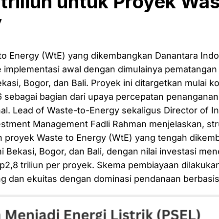
 triliun untuk Proyek Was
y
to Energy (WtE) yang dikembangkan Danantara Indo
 implementasi awal dengan dimulainya pematangan l
ekasi, Bogor, dan Bali. Proyek ini ditargetkan mulai 
6 sebagai bagian dari upaya percepatan penanganan
l. Lead of Waste-to-Energy sekaligus Director of I
estment Management Fadli Rahman menjelaskan, stru
 proyek Waste to Energy (WtE) yang tengah dikemb
i Bekasi, Bogor, dan Bali, dengan nilai investasi me
 Rp2,8 triliun per proyek. Skema pembiayaan dilakuka
ng dan ekuitas dengan dominasi pendanaan berbasis