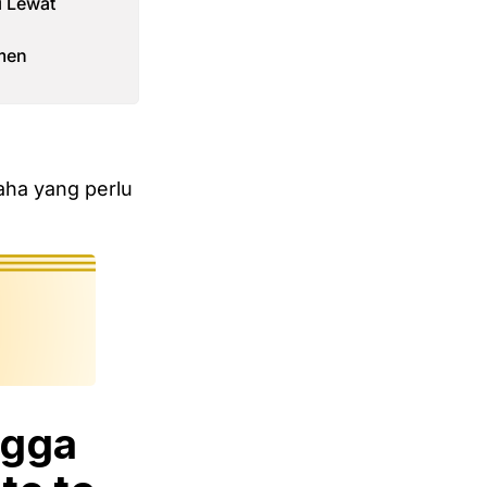
i Lewat
umen
aha yang perlu
ngga