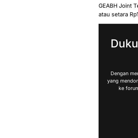
GEABH Joint Te
atau setara Rp1
Duku
Dengan men
yang mendoro
ke forum