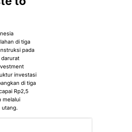
te to
nesia
ahan di tiga
konstruksi pada
 darurat
nvestment
ktur investasi
angkan di tiga
ncapai Rp2,5
n melalui
 utang.