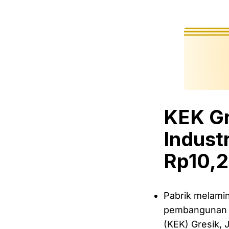
KEK Gr
Indust
Rp10,2 
Pabrik melamin
pembangunan m
(KEK) Gresik, 