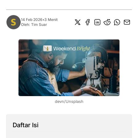
14 Feb 2026
•
3 Menit
Oleh:
Tim Suar
devn/Unsplash
Daftar Isi