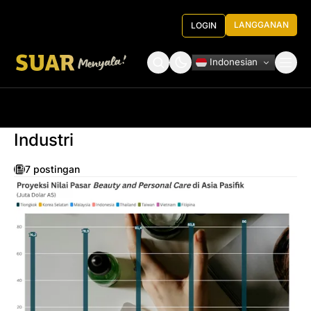
LANGGANAN
LOGIN
Indonesian
Tentang Kami
Roundtable Decision
Industri
7 postingan