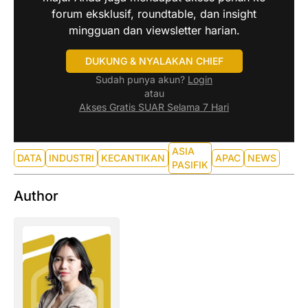
forum eksklusif, roundtable, dan insight
mingguan dan viewsletter harian.
DUKUNG & NYALAKAN CHIEF
Sudah punya akun?
Login
atau
Akses Gratis SUAR Selama 7 Hari
ASIA
DATA
INDUSTRI
KECANTIKAN
APAC
NEWS
PASIFIK
Author