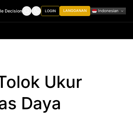
Indonesian
le Decision
LANGGANAN
LOGIN
 Tolok Ukur
as Daya