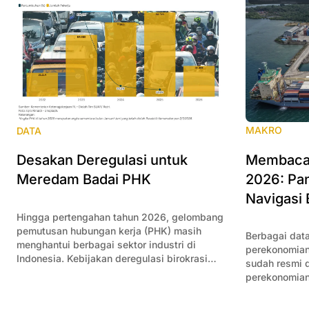
MAKRO
DATA
Membaca 
Desakan Deregulasi untuk
2026: Pan
Meredam Badai PHK
Navigasi 
Hingga pertengahan tahun 2026, gelombang
pemutusan hubungan kerja (PHK) masih
Berbagai data
menghantui berbagai sektor industri di
perekonomian
Indonesia. Kebijakan deregulasi birokrasi
sudah resmi di
menjadi kunci untuk meredam angka PHK
perekonomian
semakin bertambah.
Artikel ini 
itu dan mema