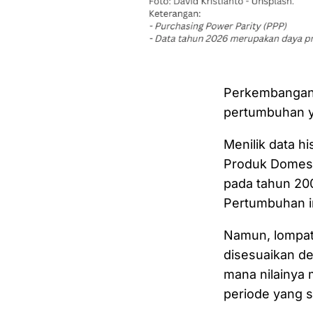
Perkembangan 
pertumbuhan ya
Menilik data h
Produk Domesti
pada tahun 200
Pertumbuhan i
Namun, lompat
disesuaikan de
mana nilainya m
periode yang 