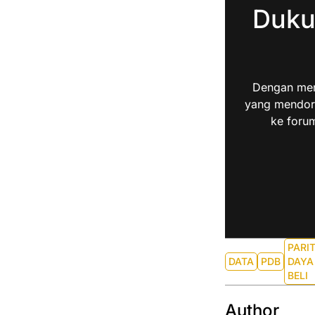
Duku
Dengan men
yang mendoro
ke forum
PARI
DATA
PDB
DAYA
BELI
Author