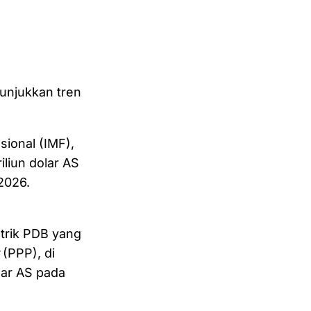
unjukkan tren
sional (IMF),
liun dolar AS
2026.
trik PDB yang
(PPP), di
olar AS pada