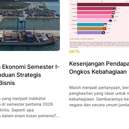
DATA
Kesenjangan Pendapa
Ekonomi Semester I-
Ongkos Kebahagiaan
duan Strategis
Bisnis
Masih menjadi pertanyaan, be
penghasilan yang ideal untuk
 yang menjadi indikator
kebahagiaan. Gambarannya ber
 di semester pertama 2026
negara dan secara umum juml
rilis. Seperti apa
sulit mengejar biaya kebahagi
 dalam enam bulan pertama?
mencoba merangkum data-data
knai apa saja yang penting