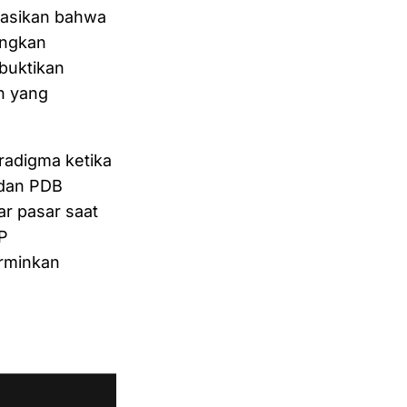
asikan bahwa
ingkan
mbuktikan
n yang
radigma ketika
 dan PDB
r pasar saat
P
rminkan