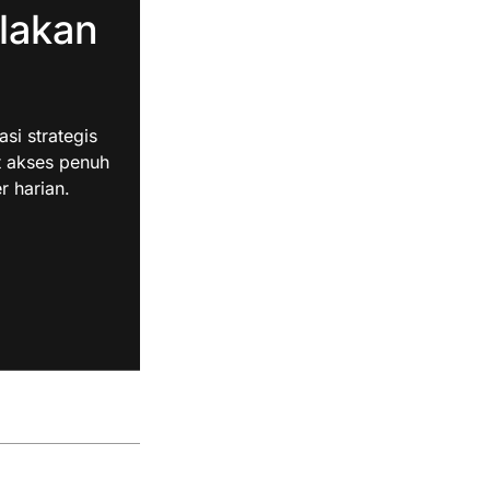
lakan
i strategis
t akses penuh
r harian.