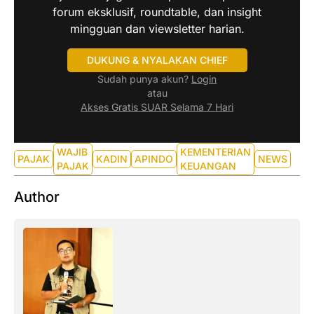
forum eksklusif, roundtable, dan insight
mingguan dan viewsletter harian.
DUKUNG & NYALAKAN CHIEF
Sudah punya akun?
Login
atau
Akses Gratis SUAR Selama 7 Hari
WAJIB
KEMENTERIAN
PAJAK
KADIN
APINDO
NEWS
PAJAK
KEUANGAN
Author