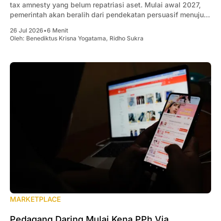
tax amnesty yang belum repatriasi aset. Mulai awal 2027,
pemerintah akan beralih dari pendekatan persuasif menuju
penegakan kepatuhan yang lebih tegas.
26 Jul 2026
•
6 Menit
Oleh:
Benediktus Krisna Yogatama
,
Ridho Sukra
MARKETPLACE
Pedagang Daring Mulai Kena PPh Via