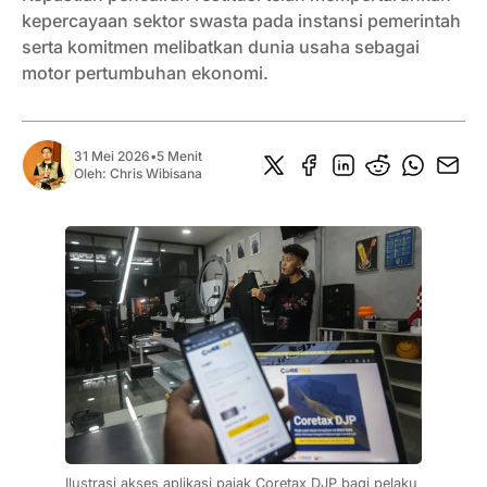
kepercayaan sektor swasta pada instansi pemerintah
serta komitmen melibatkan dunia usaha sebagai
motor pertumbuhan ekonomi.
31 Mei 2026
•
5 Menit
Oleh:
Chris Wibisana
Ilustrasi akses aplikasi pajak Coretax DJP bagi pelaku 