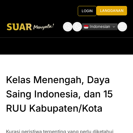
LANGGANAN
LOGIN
Indonesian
Tentang Kami
Roundtable Decision
Kelas Menengah, Daya
Saing Indonesia, dan 15
RUU Kabupaten/Kota
Kurasi peristiwa terpenting yang perlu diketahui