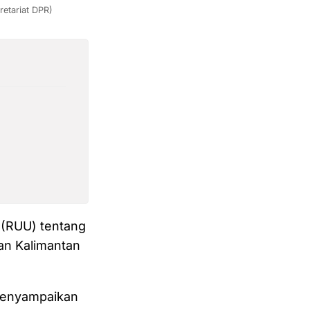
etariat DPR)
 (RUU) tentang
dan Kalimantan
 menyampaikan