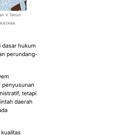
an V Tahun 
 ANTARA 
i dasar hukum
an perundang-
sDem
ar penyusunan
tratif, tetapi
intah daerah
ada
kualitas