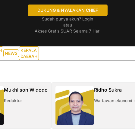
DUKUNG & NYALAKAN CHIEF
Sudah punya akun?
Login
atau
Akses Gratis SUAR Selama 7 Hari
H
KEPALA
NEWS
DAERAH
Mukhlison Widodo
Ridho Sukra
Redaktur
Wartawan ekonomi 