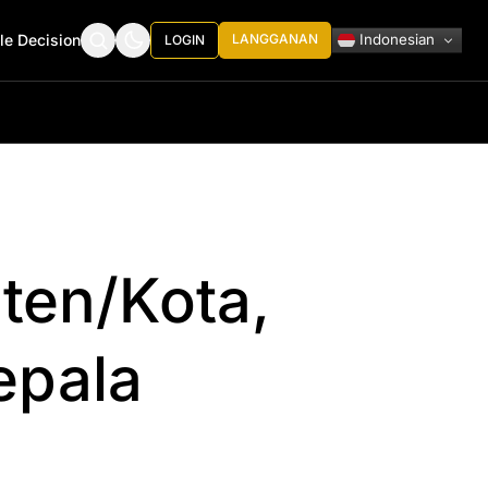
Indonesian
le Decision
LANGGANAN
LOGIN
ten/Kota,
epala