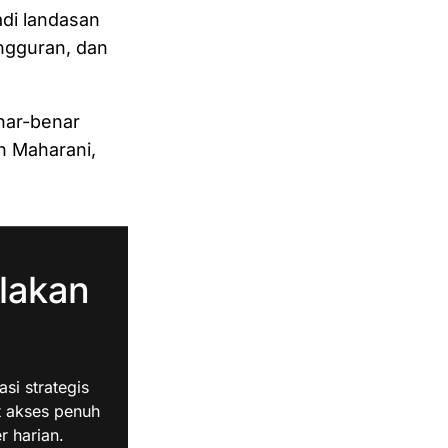
di landasan
ngguran, dan
enar-benar
n Maharani,
lakan
i strategis
t akses penuh
r harian.