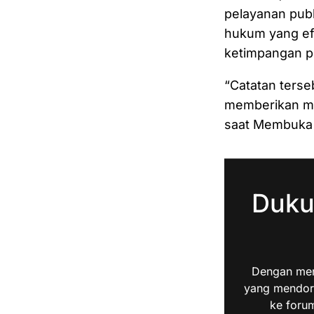
pelayanan pub
hukum yang ef
ketimpangan p
“Catatan terse
memberikan ma
saat Membuka
Duku
Dengan men
yang mendoro
ke forum