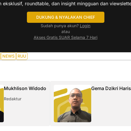
 eksklusif, roundtable, dan insight mingguan dan viewslette
DUKUNG & NYALAKAN CHIEF
Sudah punya akun?
Login
atau
Akses Gratis SUAR Selama 7 Hari
NEWS
RUU
Mukhlison Widodo
Gema Dzikri Hari
Redaktur