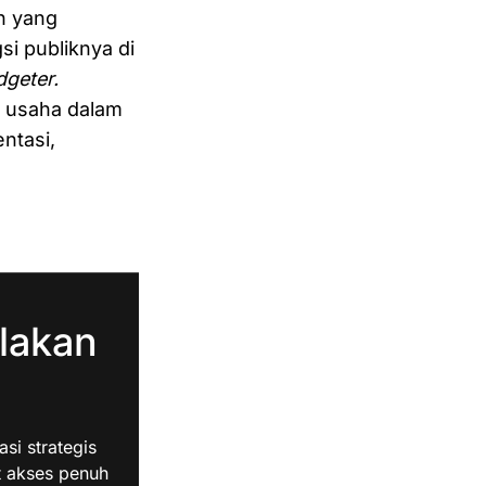
h yang
i publiknya di
geter.
a usaha dalam
ntasi,
lakan
i strategis
t akses penuh