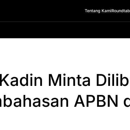
Tentang Kami
Roundtab
 Kadin Minta Dili
mbahasan APBN 