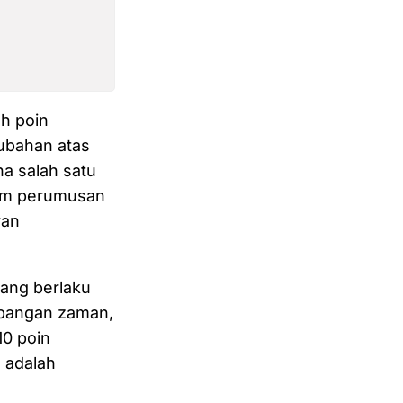
h poin
ubahan atas
a salah satu
lam perumusan
ran
ang berlaku
embangan zaman,
10 poin
 adalah