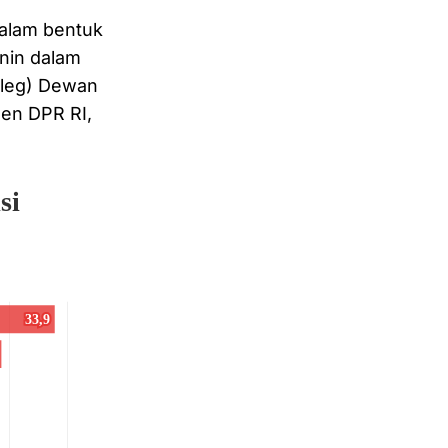
dalam bentuk
nin dalam
aleg) Dewan
men DPR RI,