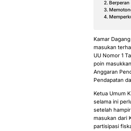
Berperan
Memotong 
Memperkua
Kamar Dagang d
masukan terha
UU Nomor 1 Tah
poin masukkan
Anggaran Pend
Pendapatan da
Ketua Umum Ka
selama ini per
setelah hampir
masukan dari 
partisipasi fiska