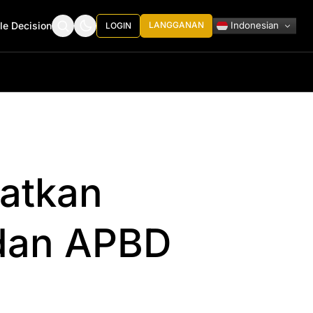
Indonesian
le Decision
LANGGANAN
LOGIN
batkan
dan APBD