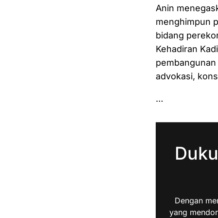
Anin menegaska
menghimpun par
bidang perekon
Kehadiran Kadi
pembangunan e
advokasi, kons
…
Duku
Dengan men
yang mendoro