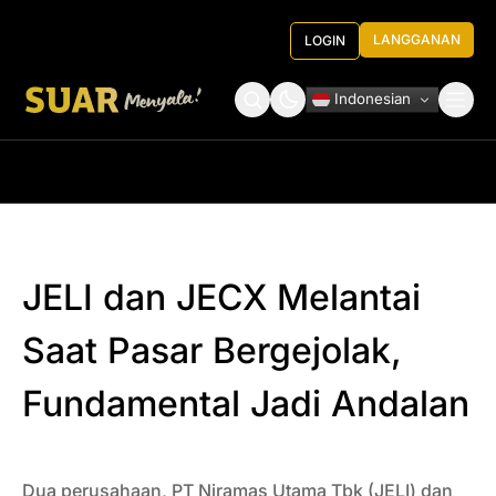
LANGGANAN
LOGIN
Indonesian
Tentang Kami
Roundtable Decision
JELI dan JECX Melantai
Saat Pasar Bergejolak,
Fundamental Jadi Andalan
Dua perusahaan, PT Niramas Utama Tbk (JELI) dan