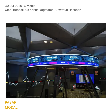
30 Jul 2026
•
6 Menit
Oleh:
Benediktus Krisna Yogatama
,
Uswatun Hasanah
PASAR
MODAL