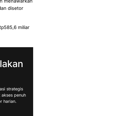
gan menawarkan
an disetor
p585,6 miliar
lakan
i strategis
t akses penuh
r harian.