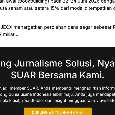
n awal (bookbuilding) pada 22–24 Juni 2026 den
uta saham atau setara 15% dari modal ditempatkan d
i, JECX menargetkan perolehan dana segar sebesar R
 miliar.…
ng Jurnalisme Solusi, Nya
SUAR Bersama Kami.
jadi member SUAR, Anda membantu menghadirkan informas
ng dunia usaha Indonesia lebih maju. Anda juga mendapa
 eksklusif, roundtable, dan insight mingguan dan viewslette
DUKUNG & NYALAKAN CHIEF