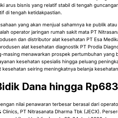
ki arus bisnis yang relatif stabil di tengah guncanga
if di tengah ketidakpastian.
usahaan yang akan menjual sahamnya ke publik ata
alah operator jaringan rumah sakit mata PT Nitrasa
odusen dan distributor alat kesehatan PT Esa Medik
produsen alat kesehatan diagnostik PT Prodia Diagno
g-masing menawarkan prospek pertumbuhan yang b
layanan kesehatan spesialis hingga peluang peningk
t kesehatan seiring meningkatnya belanja kesehatan
idik Dana hingga Rp683 
engan nilai penawaran terbesar berasal dari operato
& Clinics, PT Nitrasanata Dharma Tbk (JECX). Perse