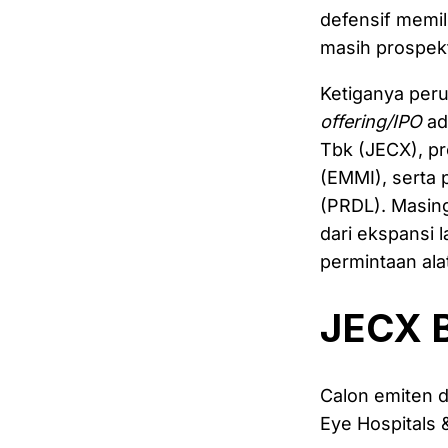
defensif memili
masih prospekt
Ketiganya per
offering/IPO
ad
Tbk (JECX), pr
(EMMI), serta 
(PRDL). Masin
dari ekspansi 
permintaan ala
JECX B
Calon emiten d
Eye Hospitals 