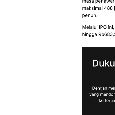
masa penawara
maksimal 488 j
penuh.
Melalui IPO in
hingga Rp683,2
Duku
Dengan men
yang mendoro
ke forum