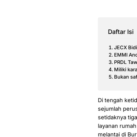
Daftar Isi
JECX Bidi
EMMI Anda
PRDL Tawa
Miliki kar
Bukan sa
Di tengah keti
sejumlah perus
setidaknya tig
layanan rumah 
melantai di Bu