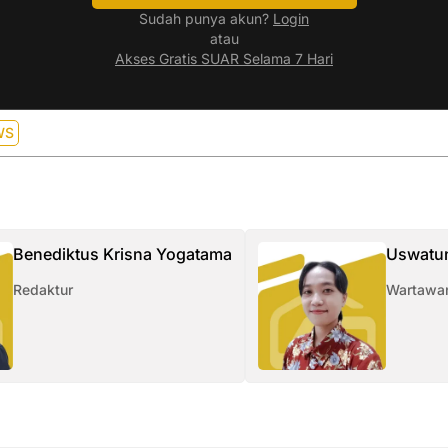
Sudah punya akun?
Login
atau
Akses Gratis SUAR Selama 7 Hari
WS
Benediktus Krisna Yogatama
Uswatu
Redaktur
Wartawan