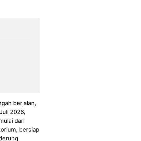
ngah berjalan,
uli 2026,
ulai dari
torium, bersiap
nderung