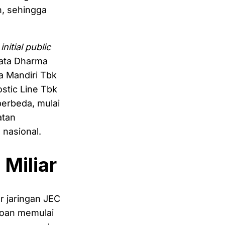
n, sehingga
u
initial public
nata Dharma
a Mandiri Tbk
stic Line Tbk
erbeda, mulai
atan
 nasional.
Miliar
r jaringan JEC
roan memulai