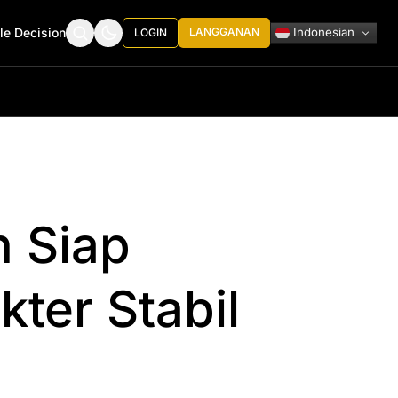
Indonesian
le Decision
LANGGANAN
LOGIN
 Siap
ter Stabil