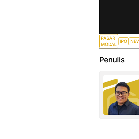
PASAR
IPO
NE
MODAL
Penulis