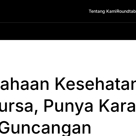
Tentang Kami
Roundtab
sahaan Kesehatan
ursa, Punya Karak
 Guncangan