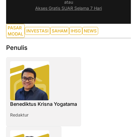
atau
Akses Gratis SUAR Selama 7 Hari
PASAR
INVESTASI
SAHAM
IHSG
NEWS
MODAL
Penulis
Benediktus Krisna Yogatama
Redaktur