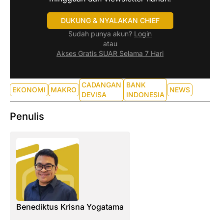
DUKUNG & NYALAKAN CHIEF
Sudah punya akun?
Login
atau
Akses Gratis SUAR Selama 7 Hari
CADANGAN
BANK
EKONOMI
MAKRO
NEWS
DEVISA
INDONESIA
Penulis
Benediktus Krisna Yogatama