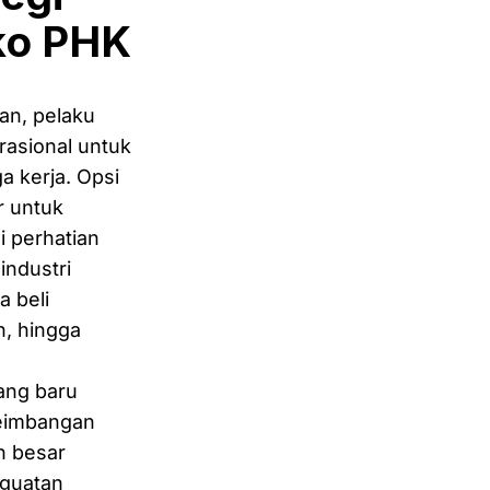
ko PHK
an, pelaku
rasional untuk
 kerja. Opsi
r untuk
 perhatian
industri
 beli
h, hingga
ang baru
seimbangan
n besar
nguatan