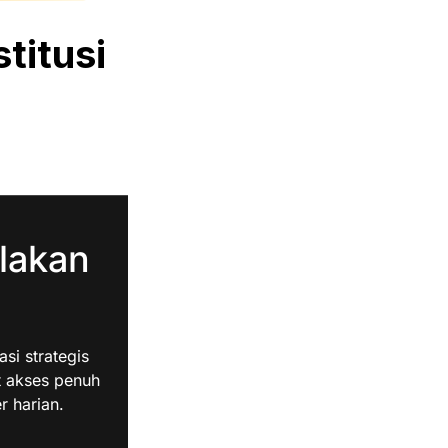
titusi
lakan
i strategis
t akses penuh
r harian.