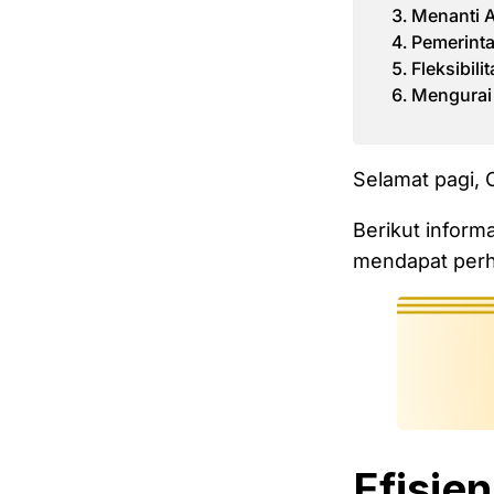
Menanti A
Pemerinta
Fleksibil
Mengurai 
Selamat pagi,
Berikut inform
mendapat perha
Efisien