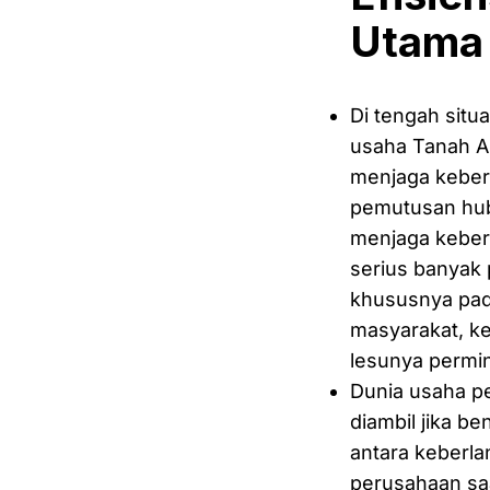
Utama 
Di tengah situ
usaha Tanah Ai
menjaga keber
pemutusan hubu
menjaga keber
serius banyak 
khususnya pada
masyarakat, ke
lesunya permin
Dunia usaha pe
diambil jika b
antara keberla
perusahaan saa