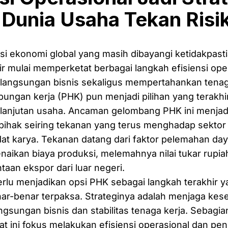
Dunia Usaha Tekan Risi
asi ekonomi global yang masih dibayangi ketidakpasti
r mulai memperketat berbagai langkah efisiensi ope
langsungan bisnis sekaligus mempertahankan tenaga
ngan kerja (PHK) pun menjadi pilihan yang terakhi
lanjutan usaha. Ancaman gelombang PHK ini menjadi
pihak seiring tekanan yang terus menghadap sektor 
t karya. Tekanan datang dari faktor pelemahan daya
naikan biaya produksi, melemahnya nilai tukar rupia
taan ekspor dari luar negeri.
rlu menjadikan opsi PHK sebagai langkah terakhir y
enar-benar terpaksa. Strateginya adalah menjaga ke
ngsungan bisnis dan stabilitas tenaga kerja. Sebagia
t ini fokus melakukan efisiensi operasional dan pe