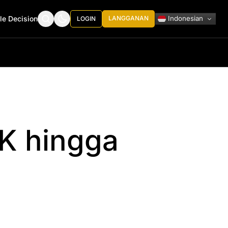
Indonesian
le Decision
LANGGANAN
LOGIN
HK hingga