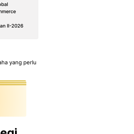
obal
ommerce
an II-2026
aha yang perlu
tegi