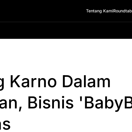
Tentang Kami
Roundtab
g Karno Dalam
n, Bisnis 'BabyB
as