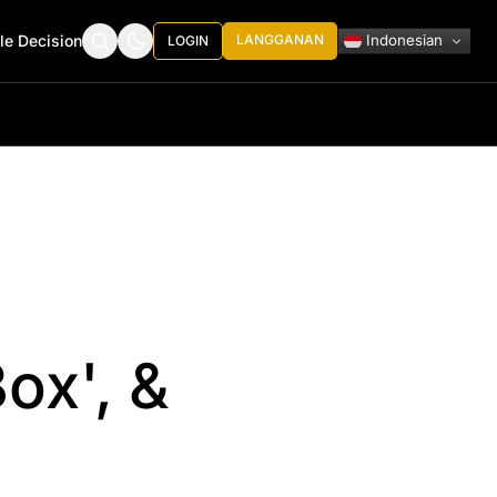
Indonesian
le Decision
LANGGANAN
LOGIN
ox', &