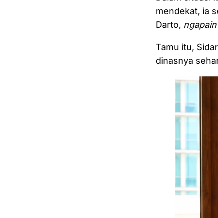
mendekat, ia s
Darto,
ngapai
Tamu itu, Sid
dinasnya sehar