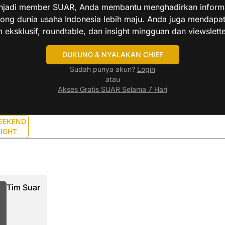
jadi member SUAR, Anda membantu menghadirkan informas
ng dunia usaha Indonesia lebih maju. Anda juga mendapa
 eksklusif, roundtable, dan insight mingguan dan viewslette
DUKUNG & NYALAKAN CHIEF
Sudah punya akun?
Login
atau
Akses Gratis SUAR Selama 7 Hari
EEKEND
IGHT
Tim Suar