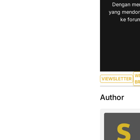
Dengan men
yang mendoro
ke forum
W
VIEWSLETTER
BR
Author