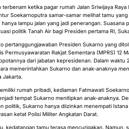
 terbenam ketika pagar rumah Jalan Sriwijaya Raya N
untur Soekarnoputra samar-samar melihat tamu yang
hanya lampu jalan yang jadi penerangan. Suasana pe
uasi politik Tanah Air bagi Presiden pertama RI, Suk
dato pertanggungjawaban Presiden Sukarno yang dito
lis Permusyawaratan Rakjat Sementara (MPRS) 12 M
potannya dari jabatan kepresidenan. Dalam waktu 2 
gara memerintahkan Sukarno dan anak-anaknya men
 Jakarta.
emiliki rumah pribadi, kediaman Fatmawati Soekarno
menjadi tempat Sukarno menitipkan anak-anaknya. De
n politik, Sukarno hanya diizinkan menempati Istana 
an ketat Polisi Militer Angkatan Darat.
itu, kedatangan tamu terasa mencurigakan. Namun, s