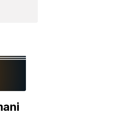
.
mani