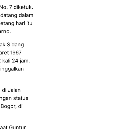
o. 7 diketuk.
 datang dalam
tang hari itu
arno.
lak Sidang
aret 1967
kali 24 jam,
inggalkan
 di Jalan
ngan status
Bogor, di
aat Guntur