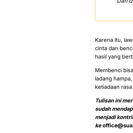
Dan d
Karena itu, la
cinta dan ben
hasil yang ber
Membenci bisa
ladang hampa, 
ketiadaan rasa
Tulisan ini me
sudah mendapat
menjadi kontri
ke
office@suar