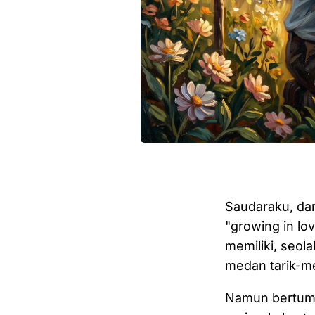
Saudaraku, dar
"growing in l
memiliki, seol
medan tarik-m
Namun bertumbu