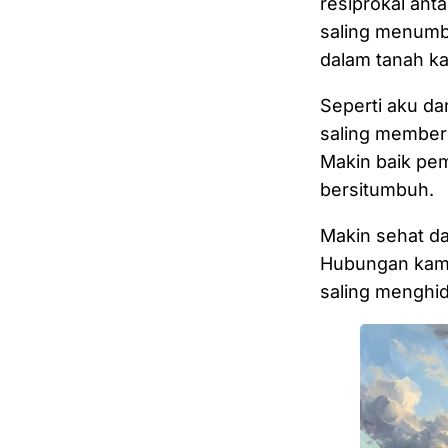
resiprokal anta
saling menumb
dalam tanah k
Seperti aku d
saling member
Makin baik pe
bersitumbuh.
Makin sehat d
Hubungan kami
saling menghid