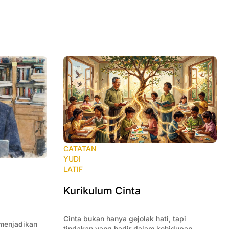
CATATAN
YUDI
LATIF
Kurikulum Cinta
Cinta bukan hanya gejolak hati, tapi
 menjadikan
tindakan yang hadir dalam kehidupan