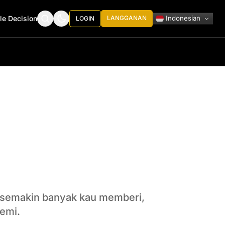
Indonesian
le Decision
LANGGANAN
LOGIN
a semakin banyak kau memberi,
semi.