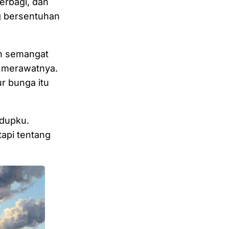
berbagi, dan
g bersentuhan
n semangat
h merawatnya.
r bunga itu
idupku.
api tentang