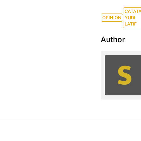
CATAT
OPINION
YUDI
LATIF
Author