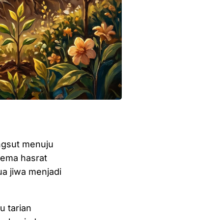
ingsut menuju
gema hasrat
ua jiwa menjadi
u tarian