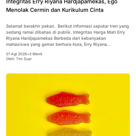
Integritas Erry Riyana Hardjapamekas, Ego
Menolak Cermin dan Kurikulum Cinta
Selamat berakhir pekan. Berikut informasi seputar tren yang
sedang ramai dibahas di publik. Integritas Harga Mati Erry
Riyana Hardjapamekas Berbeda dari kebanyakan
mahasiswa yang gemar berhura-hura, Erry Riyana
Hardjapamekas memilih bekerja sambilan saat berkuliah di
01 Agt 2026
•
3 Menit
Akuntansi Unpad pada 1968. Dari mengantar pesanan
Oleh:
Tim Suar
cetakan hingga membantu sewa sound system, Erry muda