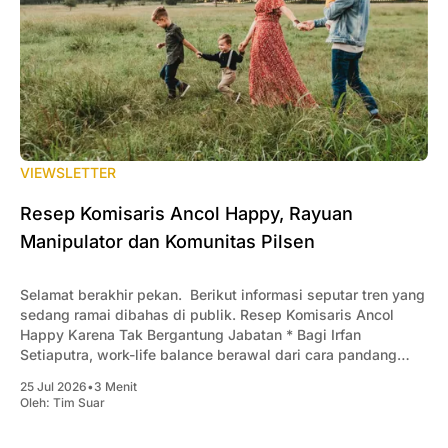
VIEWSLETTER
Resep Komisaris Ancol Happy, Rayuan
Manipulator dan Komunitas Pilsen
Selamat berakhir pekan. Berikut informasi seputar tren yang
sedang ramai dibahas di publik. Resep Komisaris Ancol
Happy Karena Tak Bergantung Jabatan * Bagi Irfan
Setiaputra, work-life balance berawal dari cara pandang
seseorang terhadap jabatan. Menjabat sebagai Komisaris
25 Jul 2026
•
3 Menit
Utama PT Pembangunan Jaya Ancol Tbk, ia memilih tetap
Oleh:
Tim Suar
disiplin mendedikasikan akhir pekan untuk