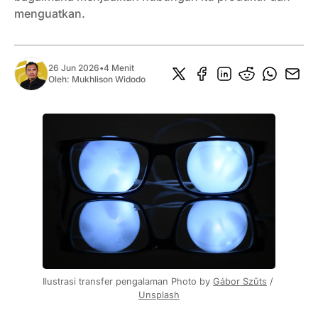
menguatkan.
26 Jun 2026
•
4 Menit
Oleh:
Mukhlison Widodo
Ilustrasi transfer pengalaman Photo by 
Gábor Szűts
 / 
Unsplash