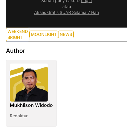
Sudah punya akun?
Login
atau
Akses Gratis SUAR Selama 7 Hari
WEEKEND
MOONLIGHT
NEWS
BRIGHT
Author
Mukhlison Widodo
Redaktur