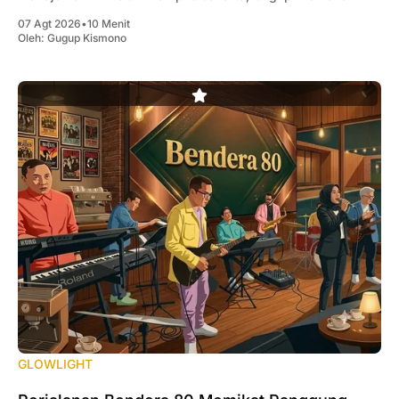
07 Agt 2026
•
10 Menit
Oleh:
Gugup Kismono
GLOWLIGHT