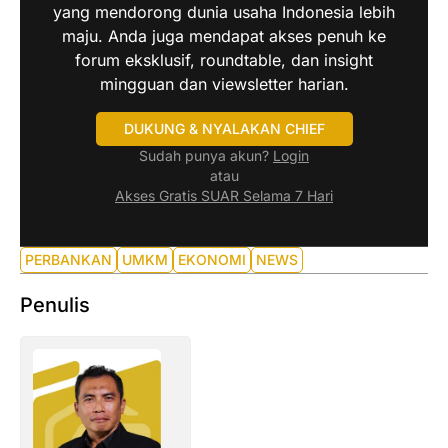
yang mendorong dunia usaha Indonesia lebih
maju. Anda juga mendapat akses penuh ke
forum eksklusif, roundtable, dan insight
mingguan dan viewsletter harian.
DUKUNG & NYALAKAN CHIEF
Sudah punya akun?
Login
atau
Akses Gratis SUAR Selama 7 Hari
PERBANKAN
UMKM
EKONOMI
NEWS
Penulis