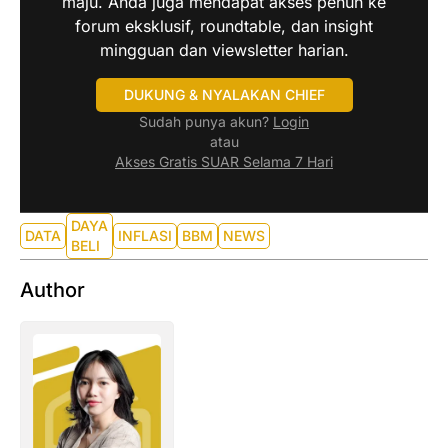
maju. Anda juga mendapat akses penuh ke
forum eksklusif, roundtable, dan insight
mingguan dan viewsletter harian.
DUKUNG & NYALAKAN CHIEF
Sudah punya akun?
Login
atau
Akses Gratis SUAR Selama 7 Hari
DAYA
DATA
INFLASI
BBM
NEWS
BELI
Author