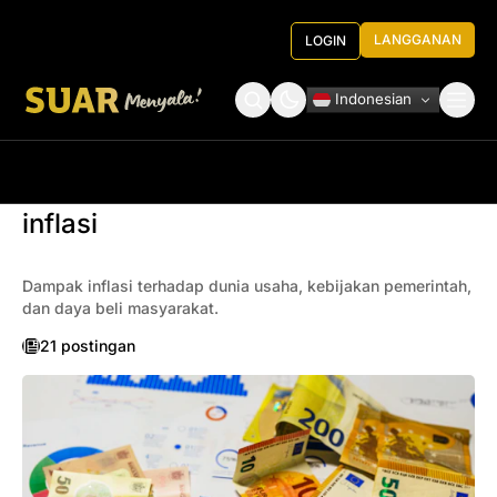
LANGGANAN
LOGIN
Indonesian
Tentang Kami
Roundtable Decision
inflasi
Dampak inflasi terhadap dunia usaha, kebijakan pemerintah,
dan daya beli masyarakat.
21 postingan