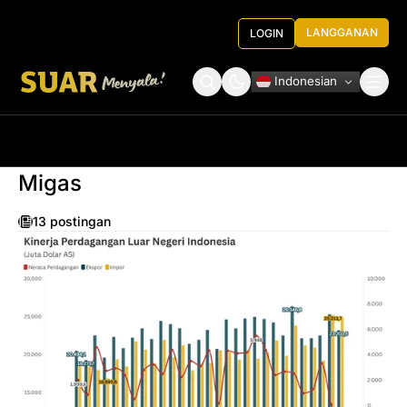
LANGGANAN
LOGIN
Indonesian
Tentang Kami
Roundtable Decision
Migas
13 postingan