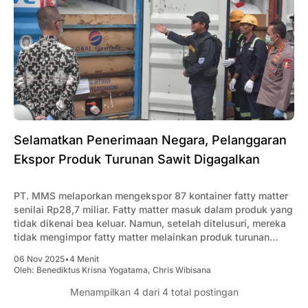
Selamatkan Penerimaan Negara, Pelanggaran
Ekspor Produk Turunan Sawit Digagalkan
PT. MMS melaporkan mengekspor 87 kontainer fatty matter
senilai Rp28,7 miliar. Fatty matter masuk dalam produk yang
tidak dikenai bea keluar. Namun, setelah ditelusuri, mereka
tidak mengimpor fatty matter melainkan produk turunan
minyak sawit mentah sehingga masuk kategori kena bea
06 Nov 2025
•
4 Menit
keluar.
Oleh:
Benediktus Krisna Yogatama
,
Chris Wibisana
Menampilkan
4
dari 4 total postingan