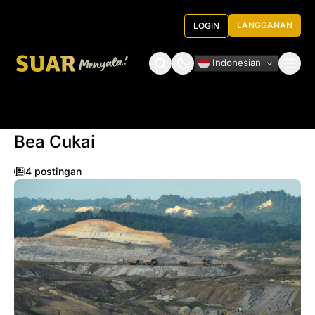
LANGGANAN
LOGIN
Indonesian
Tentang Kami
Roundtable Decision
Bea Cukai
4 postingan