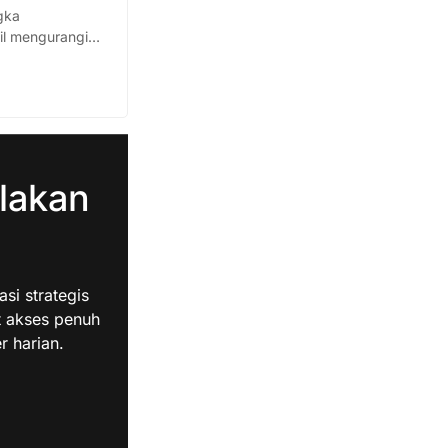
gka
iil mengurangi
lakan
i strategis
t akses penuh
r harian.