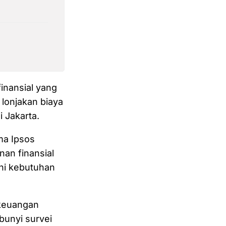
inansial yang
 lonjakan biaya
i Jakarta.
ma Ipsos
n finansial
hi kebutuhan
 keuangan
bunyi survei