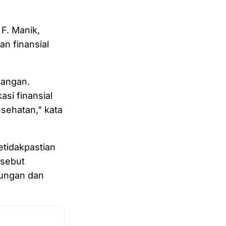
F. Manik,
n finansial
uangan.
si finansial
esehatan," kata
etidakpastian
rsebut
dungan dan