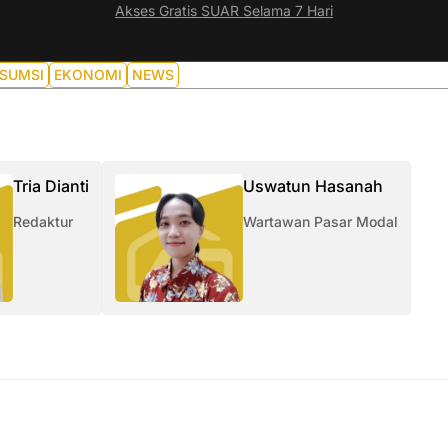
Akses Gratis SUAR Selama 7 Hari
SUMSI
EKONOMI
NEWS
Tria Dianti
Uswatun Hasanah
Redaktur
Wartawan Pasar Modal