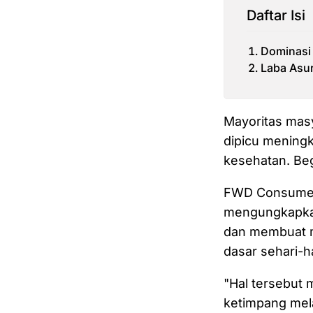
Daftar Isi
Dominasi 
Laba Asu
Mayoritas mas
dipicu meningk
kesehatan. Begi
FWD Consumer 
mengungkapka
dan membuat m
dasar sehari-ha
"Hal tersebut 
ketimpang mel