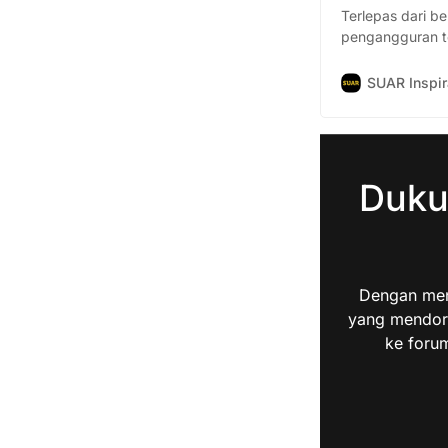
Terlepas dari b
pengangguran te
pengangguran s
SUAR Inspi
Duku
Dengan men
yang mendoro
ke forum