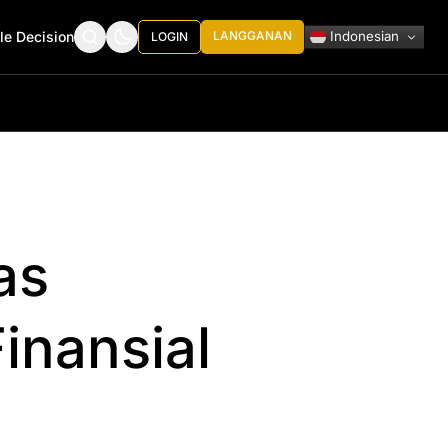
Indonesian
le Decision
LANGGANAN
LOGIN
as
inansial