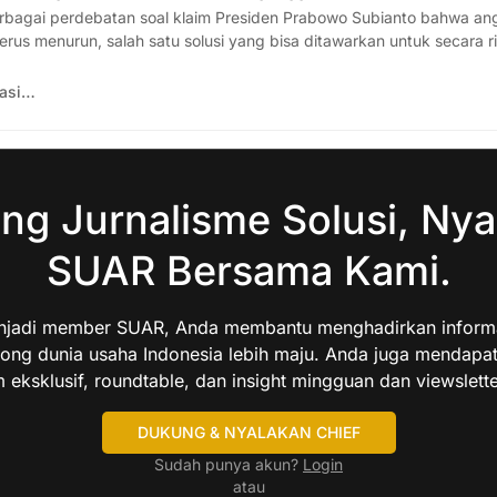
erbagai perdebatan soal klaim Presiden Prabowo Subianto bahwa an
rus menurun, salah satu solusi yang bisa ditawarkan untuk secara r
alah satunya dengan memperkuat kelas menengah.
rasi…
ng Jurnalisme Solusi, Nya
SUAR Bersama Kami.
jadi member SUAR, Anda membantu menghadirkan informas
ng dunia usaha Indonesia lebih maju. Anda juga mendapa
 eksklusif, roundtable, dan insight mingguan dan viewslette
DUKUNG & NYALAKAN CHIEF
Sudah punya akun?
Login
atau